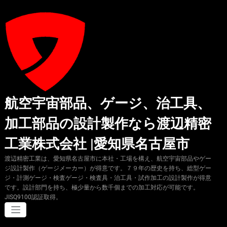
コ
ン
テ
ン
ツ
へ
ス
キ
ッ
プ
航空宇宙部品、ゲージ、治工具、
加工部品の設計製作なら渡辺精密
工業株式会社 |愛知県名古屋市
渡辺精密工業は、愛知県名古屋市に本社・工場を構え、航空宇宙部品やゲー
ジ設計製作（ゲージメーカー）が得意です。７９年の歴史を持ち、総型ゲー
ジ・計測ゲージ・検査ゲージ・検査具・治工具・試作加工の設計製作が得意
です。設計部門を持ち、極少量から数千個までの加工対応が可能です。
JISQ9100認証取得。