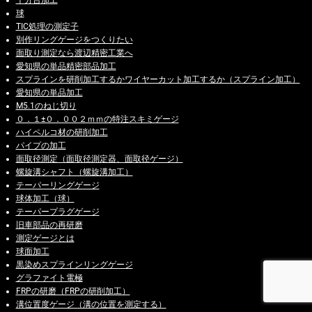
千分台加工
球
TIC処理の測定子
別作リングゲージをつくりたい
面取り測定なら渡辺精密工業へ
愛知県の単品精密部品加工
スプラインを研削加工するかワイヤーカット加工するか（スプライン加工）
愛知県の単品加工
M5.1のねじ切り
０．１±０．００２ｍｍの特注スキミゲージ
ハイペルコ材の研削加工
パイプの加工
面取径測定（面取径測定器、面取径ゲージ）
螺旋溝シャフト（螺旋溝加工）
テーパーリングゲージ
球体加工（球）
テーパープラグゲージ
旧車部品の再研磨
測定ゲージとは
球面加工
黒染めスプラインリングゲージ
グラファイト電極
FRPの研磨（FRPの研削加工）
溝位置度ゲージ（溝の位置を測定する）