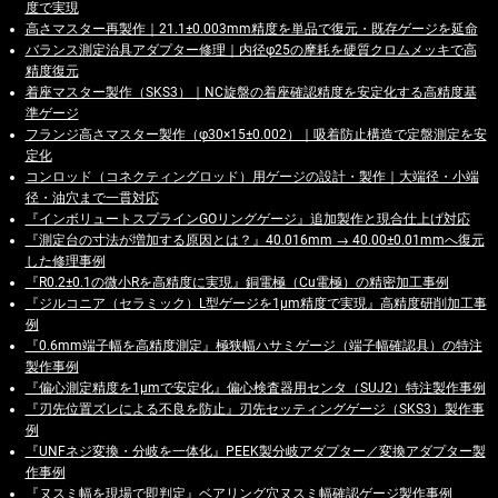
度で実現
高さマスター再製作｜21.1±0.003mm精度を単品で復元・既存ゲージを延命
バランス測定治具アダプター修理｜内径φ25の摩耗を硬質クロムメッキで高
精度復元
着座マスター製作（SKS3）｜NC旋盤の着座確認精度を安定化する高精度基
準ゲージ
フランジ高さマスター製作（φ30×15±0.002）｜吸着防止構造で定盤測定を安
定化
コンロッド（コネクティングロッド）用ゲージの設計・製作｜大端径・小端
径・油穴まで一貫対応
『インボリュートスプラインGOリングゲージ』追加製作と現合仕上げ対応
『測定台の寸法が増加する原因とは？』40.016mm → 40.00±0.01mmへ復元
した修理事例
『R0.2±0.1の微小Rを高精度に実現』銅電極（Cu電極）の精密加工事例
『ジルコニア（セラミック）L型ゲージを1μm精度で実現』高精度研削加工事
例
『0.6mm端子幅を高精度測定』極狭幅ハサミゲージ（端子幅確認具）の特注
製作事例
『偏心測定精度を1μmで安定化』偏心検査器用センタ（SUJ2）特注製作事例
『刃先位置ズレによる不良を防止』刃先セッティングゲージ（SKS3）製作事
例
『UNFネジ変換・分岐を一体化』PEEK製分岐アダプター／変換アダプター製
作事例
『ヌスミ幅を現場で即判定』ベアリング穴ヌスミ幅確認ゲージ製作事例