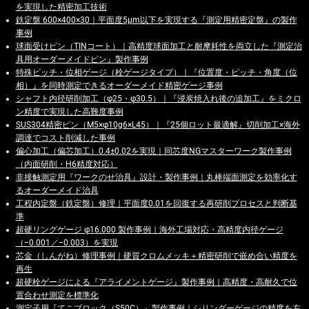
を実現した精密加工技術
鉄定盤 600×400×30｜平面度5μm以下を実現する『測定用精密定盤』の製作
事例
球面受けピン（TINコート）｜高精度球面加工と耐摩耗性を両立した『測定治
具用オーダーメイドピン』製作事例
特殊ピッチ・位相ゲージ（栓ゲージタイプ）｜『位置度・ピッチ・角度（位
相）』を同時測定できるオーダーメイド精密ゲージ事例
シャフト内径研削加工（φ25・φ30.5）｜『浸炭焼入れ後の追加工』をミクロ
ン精度で実現した高難度事例
SUS304精密ピン（M5×φ10g6×L45）｜『25個ロット最適解』切削加工×海外
調達でコスト削減した事例
偏心加工（偏芯加工）0.4±0.02を実現｜同芯度NGマスターワーク製作事例
（内面研削・H6精度対応）
非接触測定用『ワークのせ治具』設計・製作事例｜丸棒端面測定を効率化す
るオーダーメイド治具
工程内定盤（鉄定盤）修理｜平面度0.01を回復する再研削プロセスと判断基
準
超硬リングゲージ φ16.000 製作事例｜海外工場対応・高精度内径ゲージ
（−0.001／−0.003）を実現
芯金（しんがね）修理事例｜硬質クロムメッキ＋精密研削で嵌め合い精度を
再生
超硬栓ゲージによる『アライメントゲージ』製作事例｜高精度・高耐久で位
置合わせ測定を標準化
測定子用『てこブロック（S50C）』製作事例｜シリンダーゲージの精度を左