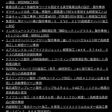
ン測定・WEDM加工対応
吸着治具とは？非磁性体ワークを固定する真空吸着治具の設計・製作事例
ギヤチェック治具「芯金」再製作｜図面通り100％を実現する精密加工とは
芯金キャップ加工事例｜同芯度φ0.03・円筒度0.03を実現した精密加工対応
角度出し用テーパー棒の製作事例｜５．５°±０．０１°の高精度テーパー加工
に対応
インボリュートスプラインBBD測定用『BBDセッティングマスタ』製作事例｜
±５ミクロン精度・研削仕上対応
１／５０テーパーリングゲージ製作事例｜緩いテーパー穴を±３０秒で高精度
加工した精密ゲージ事例
エアスピンドル（エアマイクロジェット）精密加工｜φ４６．９７４±０．０
０３の高精度外径研削事例
テストピース製作（AMS規格材）｜コーティング膜厚測定用に最適化した高
精度試験片
SUS304ノズルパイプの追加工（長尺・細径対応）｜φ１深穴加工＋Ｍ２．５
ねじ切りの高精度事例
圧入リングゲージ製作（TiAlNコーティング対応）｜内径４ミクロン公差を実
現した高耐摩耗ゲージ事例
砥石成型テンプレート製作（ラップ仕上Ｒａ１．０μ以下）｜ミクロン精度の
形状創成を実現
ナイフエッジ加工（６０度爪６か所・高さ３ミクロン精度）｜高精度治具部
品の製作事例
内面研削で『複合テーパー加工』を実現｜ツイストドリルホルダー追加工事
例（３０°＋２．８６８°指定対応）