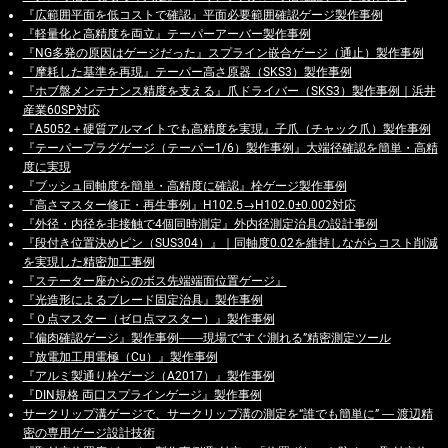
『広範囲平面を低コストで確認』平面必要範囲確認ゲージ製作事例
『軽量化と高精度を両立』テーパーアーバー製作事例
『NG多発の原因はゲージだった』スプライン嵌合ゲージ（通止）製作事例
『摩耗した基準を再現』テーパー高さ原器（SKS3）製作事例
『ホブ盤メンテナンス精度を支える』爪ドライバー（SKS3）製作事例｜浜井
産業60SP対応
『A5052＋硬質アルマイトでも高精度を実現』子爪（チャック爪）製作事例
『テーパープラグゲージ（テーパー1/6）製作事例』大端径確認を簡単・高精
度に実現
『ブッシュ同軸度を簡単・高精度に確認』栓ゲージ製作事例
『高さマスター修正・再生事例』H102.5→H102.0±0.002対応
『外径・内径を非接触で4個同時測定』外内径測定治具の設計事例
『段付き位置決めピン（SUS304）』｜同軸度0.02を維持しながらコスト削減
を実現した精密加工事例
『ステーター座からのボス先端端面位置ゲージ』
『光造形によるブレード固定治具』製作事例
『０点マスター（ゼロ点マスター）』製作事例
『偏肉確認ゲージ』製作事例――現場で“すぐ測れる”精密測定ツール
『放電加工用電極（Cu）』製作事例
『アルミ製通り栓ゲージ（A2017）』製作事例
『DIN規格 両口スプラインゲージ』製作事例
サークリップ溝ゲージで、サークリップ溝の測定を“誰でも簡単に” ― 渡辺精
密の専用ゲージ設計技術