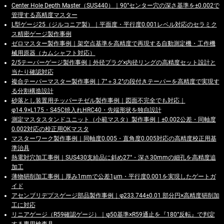
Center Hole Depth Master（SUS440）｜90°センター穴の深さ基準を±0.002で
管理する高精度マスター
L型ゲージ25（ジルコニア製）｜平面度・平行度0.001レベル対応のセラミク
ス精密ゲージ製作事例
ゼロマスター製作事例｜架空点基準を高精度で再現する自動測定機・工作機
械用原器（カムシャフト対応）
2/5テーパーゲージ製作事例｜外径プラグ×内径リングの高精度セット設計と
当たり確認対応
複合テーパーマスター製作事例｜7°＋3.2°の段付きテーパーを高精度で実現す
る分割構造設計
砂落とし装置用チッパーチゼル製作事例｜図面不完全でも対応｜
φ14.9×L175・S45C焼入れHRC40・先端形状を独自設計
測定マスタスタンドユニット（小範マスタ）製作事例｜±0.002公差・同軸度
0.002対応の校正用OKマスタ
マスターワーク製作事例｜同軸度0.005・直角度0.005対応の高精度校正用基
準治具
熱電対穴加工事例｜SUS430支給品に斜め27°・深さ30mmの細孔を高精度追
加工
薄物研削加工事例｜厚み1mmで公差1μm・平行度0.001を実現したゲートガ
イド
アセンブリデプスゲージ部品製作事例｜φ233.744±0.01 部分円×高精度研削加
工に対応
リニアゲージ（R59確認ゲージ）｜φ50基準×R59通止を『180°反転』で判定