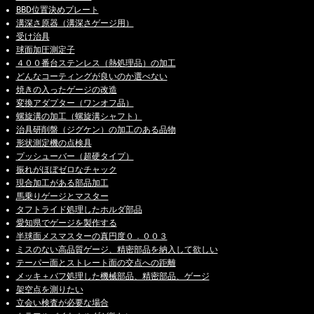
BBD位置決めプレート
溝深さ原器（溝深さゲージ用）
受け治具
球面加圧測定子
４００番台ステンレス（熱処理品）の加工
どんなコーティングが良いのか選べない
焼きの入ったゲージの改造
変換アダプター（ワンオフ品）
螺旋溝の加工（螺旋溝シャフト）
治具研削盤（ジグケン）の加工のある品物
形状測定機の点検具
プッシューバー（超硬タイプ）
振れがほぼゼロなチャック
現合加工がある部品加工
馬乗りゲージとマスター
タフトライド処理したホルダ部品
愛知県でゲージを製作する
半球面メスマスターの真円度０．００３
ミスのない高品質ゲージ、精密部品を納入して欲しい
テーパー面とストレート面の交点への距離
メッキ＋バフ処理した機械部品、精密部品、ゲージ
架空点を測りたい
立会い検査が必要な場合