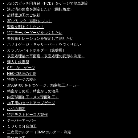
ねじのピッチ円直径（PCD）をゲージで簡単測定
溝と溝の角度を測定したい（回転角度）
超精密加工のご依頼
3Dプリンタ（樹脂レジン）
製造を明るくしたい！
特注テーパーゲージをつくりたい
奇数歯セレーションを安定して測りたい
ハサミゲージ（キャリーパー）をつくりたい
カラフルバイトホルダー（旋盤用）
表面処理後の平面度（表面処理の変形を測定）
溝入り鉄定盤
CE! な ゲージ
NEO-C処理の刃物
特殊ゲージの校正
JISQ9100 をもつゲージ、精密加工メーカー
精密かしめ爪、精密かしめ治具
内面球面加工（メス球面加工）
加工用のセットアップゲージ
ネジの測定
特注テストピースの製作
テーパーアーバー
１０００分台加工
三次元ホルダー（CMMホルダー）測定