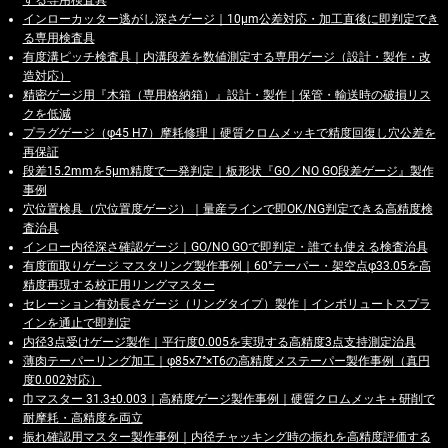
する専用検査具
インローカッター逃がし深さゲージ｜10μm公差対応・加工直後に即判定でき
る専用検査具
有度溝ピッチ検査具｜内溝段差を数値測定する専用ゲージ（設計・製作・改
造対応）
精密ゲージ用『木箱（専用格納箱）』設計・製作｜保管・輸送時の破損リス
クを低減
プラグゲージ（φ45 H7）摩耗修理｜硬質クロムメッキで精度回復し穴公差を
再保証
段差15.2mmを5μm精度で一発判定｜板形状『GO／NO GO段差ゲージ』製作
事例
穴位置検具（穴位置度ゲージ）｜量産ラインで即OK/NG判定できる高精度検
査治具
インロー内径深さ確認ゲージ｜GO/NO GOで即判定・誰でも使える検査治具
有度面取りゲージ マスタリング製作事例｜60°テーパー・架空点φ33.05を高
精度再現する校正用リングマスター
セレーション有効長さゲージ（リングタイプ）製作｜インボリュートスプラ
インを通止で即判定
内径3点受けゲージ製作｜平行度0.005を実現する高精度3点支持測定治具
薄肉テーパーリング加工｜φ85×7°×T6の高精度メステーパー製作事例（真円
度0.002対応）
巾マスター 31.3±0.003｜高精度ゲージ製作事例｜硬質クロムメッキ＋研削で
耐摩耗・高精度を両立
振れ確認用マスター製作事例｜内径チャッキング時の振れを高精度評価する