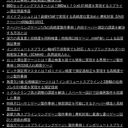
カスタム事例と測定精度の確保方法
BBDセッティングマスターとは？BBDφ１７０±0.01精度を実現するスプライ
ン測定用基準器
ガイドブッシュとは？超硬K5材で実現する高精度位置決めと摩耗対策【内径
テーパー×同軸度0.005】
テーパーリングゲージ1/5の高精度製作事例｜内径テーパー測定の課題を解決
する方法とは
深穴の真直度と径精度を同時検査｜特殊両口栓ゲージ（HAP材）による品質
保証事例
インボリュートスプライン軸×鍔干渉形状でも対応｜カップリングホルダーの
精密加工事例（SCM440・高周波焼入れ）
ロック溝位置ゲージとは？通止検査を誰でも簡単に実現する専用ゲージ製作
事例｜SKS3焼入れ精密ゲージ
ピッチ測定用マスタとは？±2ミクロン精度で測定器校正を実現する高精度ゲ
ージ製作事例
無度欠け歯 位相確認ゲージとは？インボリュートスプラインと2面幅の位相
ズレ0.01精度を実現する測定技術
トグルクランプ高さ調整の課題を解決｜スペーサー設計で設備再製作を回避
した事例
特殊片口ハサミゲージ製作事例｜狭部測定を可能にするテーパー構造と高精
度仕上げ
超硬六角スプラインリングゲージ製作事例｜摩耗対策に最適な通りゲージ設
計と焼嵌め構造
嵌合ゲージ（スプラインリングゲージ）製作事例｜インボリュートスプライ