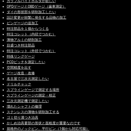
カラフルバイトホルダが欲しい
OPDゲージとOBDゲージ（歯車測定）
ダイの形状部を研削加工したい
設計変更が頻繁に発生する品物の加工
ピンゲージの追加工
特注部品を１個からつくる
特注コレット（内径でつかむ）
薄物アルミの研削加工
目盛つき特注部品
特注コレット（外径でつかむ）
特殊リングゲージ
PCDピッチを測定したい
空間精度を出す
ゲージ改造・改修
名古屋で三次元測定したい
ドリルチャック
スプラインゲージで測定する場所
スプラインゲージの測定・校正
三次元測定機で測定したい
壊れたシャフトの修理
ステンレスの薄物を研削加工する
ゴミ切り溝つき治具
かしめ治具要部の形状と面粗度が重要なのです
規格外のノックピン、平行ピン（1個から対応可能）