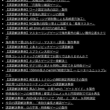
【課題解決事例】「先端治具（DLCコート付）」
【課題解決事例】「穴面取り確認ゲージ」
【課題解決事例】ワーク固定治具の設計・製作
【課題解決事例】平面振れ測定ゲージの開発
【課題解決事例】JG加工（ジグ研削盤による高精度穴加工）
【課題解決事例】NC旋盤の段取り替えに活躍する「着座マスター」
【課題解決事例】φ0.2mm ±0.02穴の細孔加工
【課題解決事例】マスターリングゲージで海外案件の厳しい幾何公差をクリ
ア
海外案件で選ばれるゲージ・マスター（原器）製作事例
【課題解決事例】２条ネジピッチゲージで課題解決
【課題解決事例】スプライン大径ゲージ
特殊コレットチャックの材質選定でお困りではありませんか？
【課題解決事例】ネジ深さゲージで一発解決！
【課題解決事例】ザグリ径と深さを同時に測定できる特殊ゲージ
【課題解決事例】150mm長さのφ16H7精密穴加工 ― ヒーターユニットプレ
ート
【課題解決事例】相互差１ミクロンのBBD測定用測定子の製作
測定用つば付きロケーティングピンの課題解決事例
【課題解決事例】厚み1.3mm、公差1μmの「ゲートガイド」を製作
特殊板栓ゲージの修理事例｜硬質クロムメッキと円筒研削で寸法を再生
課題解決事例：内径×深さ栓ゲージで「内径」と「深さ」を同時測定
今日の課題解決事例：「有効欠歯長さ確認ゲージ」
課題解決事例：ロの字形・特殊幅ゲージの製作