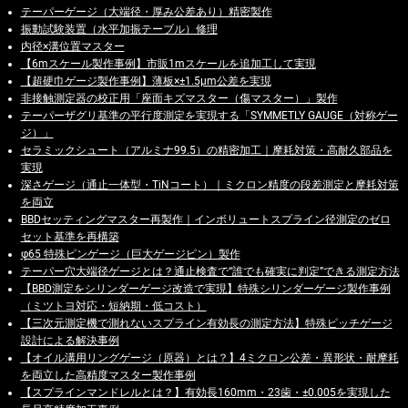
テーパーゲージ（大端径・厚み公差あり）精密製作
振動試験装置（水平加振テーブル）修理
内径×溝位置マスター
【6mスケール製作事例】市販1mスケールを追加工して実現
【超硬巾ゲージ製作事例】薄板×±1.5μm公差を実現
非接触測定器の校正用「座面キズマスター（傷マスター）」製作
テーパーザグリ基準の平行度測定を実現する「SYMMETLY GAUGE（対称ゲー
ジ）」
セラミックシュート（アルミナ99.5）の精密加工｜摩耗対策・高耐久部品を
実現
深さゲージ（通止一体型・TiNコート）｜ミクロン精度の段差測定と摩耗対策
を両立
BBDセッティングマスター再製作｜インボリュートスプライン径測定のゼロ
セット基準を再構築
φ65 特殊ピンゲージ（巨大ゲージピン）製作
テーパー穴大端径ゲージとは？通止検査で“誰でも確実に判定”できる測定方法
【BBD測定をシリンダーゲージ改造で実現】特殊シリンダーゲージ製作事例
（ミツトヨ対応・短納期・低コスト）
【三次元測定機で測れないスプライン有効長の測定方法】特殊ピッチゲージ
設計による解決事例
【オイル溝用リングゲージ（原器）とは？】4ミクロン公差・異形状・耐摩耗
を両立した高精度マスター製作事例
【スプラインマンドレルとは？】有効長160mm・23歯・±0.005を実現した