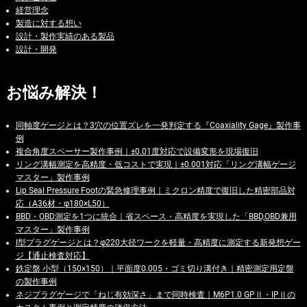
経営理念
製造に対する想い
設計・製作実績のある製品
設計・開発
お悩み解決！
同軸度ゲージとは？3穴の位置ズレを一発判定する『Coaxiality Gage』製作事
例
複合角度スペーサー製作事例｜±0.01度対応で設備変形を現場復旧
リング溝幅測定を高精度・低コストで実現｜±0.001対応「リング溝幅ゲージ
マスター」製作事例
Lip Seal Pressure Footの緊急修理事例｜ミクロン精度で復旧した精密部品対
応（A36材・φ180×L50）
BBD・OBD測定を1つに統合｜省スペース・高精度を実現した「BBD,OBD兼用
マスター」製作事例
I型プラグゲージとは？φ220大径ワークを軽量・高精度に測定する新発想ゲー
ジ【通止検査対応】
鉄定盤 小型（150×150）｜平面度0.005・ゴミ切り溝付き｜精密測定用定盤
の製作事例
ネジプラグゲージで「ねじ有効深さ」まで同時検査｜M6P1.0 GPⅡ・IPⅡの