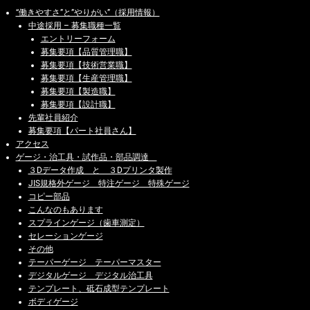
“働きやすさ”と”やりがい”（採用情報）
中途採用 – 募集職種一覧
エントリーフォーム
募集要項【品質管理職】
募集要項【技術営業職】
募集要項【生産管理職】
募集要項【製造職】
募集要項【設計職】
先輩社員紹介
募集要項【パート社員さん】
アクセス
ゲージ・治工具・試作品・部品調達
３Dデータ作成 と ３Dプリンタ製作
JIS規格外ゲージ 特注ゲージ 特殊ゲージ
コピー部品
こんなのもあります
スプラインゲージ（歯車測定）
セレーションゲージ
その他
テーパーゲージ テーパーマスター
デジタルゲージ デジタル治工具
テンプレート、砥石成型テンプレート
ボディゲージ