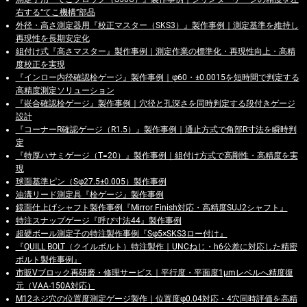
右する“てこ機構”部品
外径・高さ測定器用『校正マスター（SKS3）』製作事例｜測定基準を維持し
再現性を長期安定化
組付け式『高さマスター』製作事例｜測定作業の標準化・再現性向上・高精
度校正を実現
『インロー内径確認栓ゲージ』製作事例｜φ60・±0.0015を短時間で判定する
高精度測定ソリューション
『嵌合確認栓ゲージ』製作事例｜穴径と孔深さを同時判定する段付きゲージ
設計
『コーナーR確認ゲージ（R1.5）』製作事例｜通止方式で角部R寸法を瞬時判
定
『特厚ハサミゲージ（T=20）』製作事例｜組付け方式で高剛性・高精度を実
現
球面基準ピン（Sφ27.5±0.005）製作事例
油溝リード測定具『栓ゲージ』製作事例
鏡面仕上げシャフト製作事例『Mirror Finish対応・高精度SUJ2シャフト』
特注スナップゲージ『呼び寸法44』製作事例
超硬ボール測定子の特注製作事例『Sφ5×SKS3ロー付け』
『QUILL BOLT（クイルボルト）特注製作｜UNCねじ・h6公差に対応した精密
ボルト製作事例』
市販Vブロック再研磨・修理サービス｜平行度・平面度1µmレベルへ精度復
元（VAA-150A対応）
M12ネジ穴の位置度測定ゲージ製作｜位置度φ0.04対応・4穴同時評価を高精