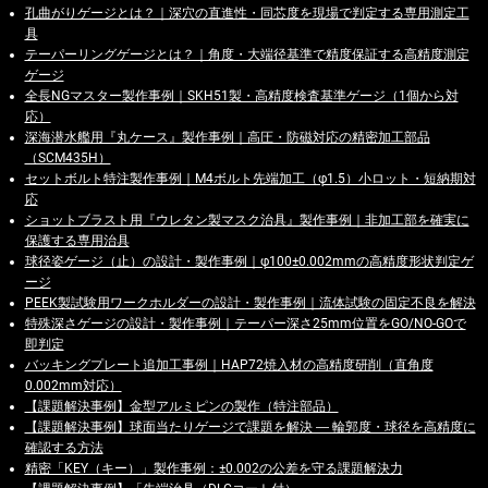
孔曲がりゲージとは？｜深穴の直進性・同芯度を現場で判定する専用測定工
具
テーパーリングゲージとは？｜角度・大端径基準で精度保証する高精度測定
ゲージ
全長NGマスター製作事例｜SKH51製・高精度検査基準ゲージ（1個から対
応）
深海潜水艦用『丸ケース』製作事例｜高圧・防磁対応の精密加工部品
（SCM435H）
セットボルト特注製作事例｜M4ボルト先端加工（φ1.5）小ロット・短納期対
応
ショットブラスト用『ウレタン製マスク治具』製作事例｜非加工部を確実に
保護する専用治具
球径姿ゲージ（止）の設計・製作事例｜φ100±0.002mmの高精度形状判定ゲ
ージ
PEEK製試験用ワークホルダーの設計・製作事例｜流体試験の固定不良を解決
特殊深さゲージの設計・製作事例｜テーパー深さ25mm位置をGO/NO-GOで
即判定
バッキングプレート追加工事例｜HAP72焼入材の高精度研削（直角度
0.002mm対応）
【課題解決事例】金型アルミピンの製作（特注部品）
【課題解決事例】球面当たりゲージで課題を解決 ― 輪郭度・球径を高精度に
確認する方法
精密「KEY（キー）」製作事例：±0.002の公差を守る課題解決力