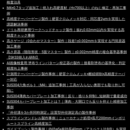
検査治具
M4×0.7タップ追加工｜焼入れ高硬度材（Hv700以上）のねじ修正・再加工事
例
高精度テーパーゲージ製作｜硬質クロムメッキ対応・同芯度2μmを実現した
課題解決事例
ドリル再研磨用ワークヘッドチャック製作｜振れ0.02mm以内を実現する高
精度チャック事例
高さゲージ（0合わせマスター）製作｜段差1±0.002mmを実現する円筒原器
加工事例
高さ原器（階段形状・5面マスター）製作｜±0.002mm精度の複合基準器事例
【SKS3焼入れ研削】
AI画像検査用 塗布ラインパターン校正器の製作｜接着剤塗布の基準化・判定
精度向上事例
計測用テーパーゲージ製作事例｜硬質クロムメッキ×断続研削×高精度テーパ
ー対応
SUS304六角ボルト（M4）追加工事例｜工具が入らない奥部でも取り外し可
能に
SUS304薄肉カバープレート加工事例｜反り・捻りを抑制し短納期で量産成功
SUS304カバープレート加工とは？｜薄肉・大開口でも反りを抑えた精密加工
事例
『外径溝を3か所同時測定』設置型外径測定具の製作事例
スプラインマンドレル製作事例｜ニューカナック処理×長尺200mmインボリ
ュートスプライン高精度加工
ガイドブッシュ製作事例｜内径φ5×有効長40mm（アスペクト比8倍）を実現