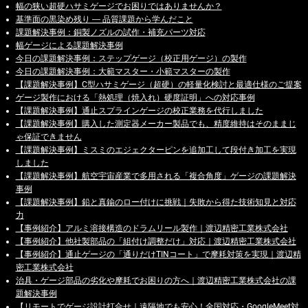
幅の狭い超硬ハサミゲージでお困りではありませんか？
基準面の黒染め残り ― 品質課題から学んだこと
課題解決事例：銅製ノズルの試作・補充パーツ対応
幅ゲージによる課題解決事例
今日の課題解決事例：ステップゲージ（校正用ゲージ）の製作
今日の課題解決事例：大範マスター・小範マスターの製作
【課題解決事例】C型ハサミゲージ（超硬）の軽量化検討と最適仕様のご提案
ゲージ製作における「熱処理（焼入れ）硬度証明」への対応事例
【課題解決事例】通止スプラインゲージの校正業務を代行しました
【課題解決事例】購入した測定器メーカー製品でも、精度維持はそのままじ
ゃ保証できません
【課題解決事例】ミスミのエジェクターピンを追加工して段付き加工を実現
しました
【課題解決事例】航空宇宙産業で多用される「複合角度」ゲージの課題解決
事例
【課題解決事例】鉛と真鍮のロー付けに挑戦｜失敗から得た技術知見と対応
力
【事例紹介】アルミ溶接構造のドラムリール製作｜渡辺精密工業株式会社
【事例紹介】他社製部品の「組付け調整だけ」対応｜渡辺精密工業株式会社
【事例紹介】通止ゲージの「通りだけTINコート」で摩耗対策を実現｜渡辺精
密工業株式会社
治具・ゲージ部品の劣化や摩耗でお困りの方へ｜渡辺精密工業株式会社の課
題解決事例
【リモートでゲージ設計打合せ｜遠隔地でも安心！全国対応・GoogleMeet対