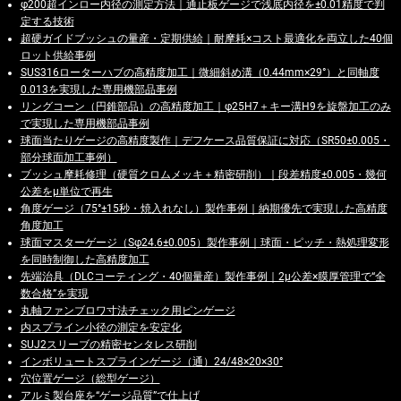
φ200超インロー内径の測定方法｜通止板ゲージで浅底内径を±0.01精度で判
定する技術
超硬ガイドブッシュの量産・定期供給｜耐摩耗×コスト最適化を両立した40個
ロット供給事例
SUS316ローターハブの高精度加工｜微細斜め溝（0.44mm×29°）と同軸度
0.013を実現した専用機部品事例
リングコーン（円錐部品）の高精度加工｜φ25H7＋キー溝H9を旋盤加工のみ
で実現した専用機部品事例
球面当たりゲージの高精度製作｜デフケース品質保証に対応（SR50±0.005・
部分球面加工事例）
ブッシュ摩耗修理（硬質クロムメッキ＋精密研削）｜段差精度±0.005・幾何
公差をμ単位で再生
角度ゲージ（75°±15秒・焼入れなし）製作事例｜納期優先で実現した高精度
角度加工
球面マスターゲージ（Sφ24.6±0.005）製作事例｜球面・ピッチ・熱処理変形
を同時制御した高精度加工
先端治具（DLCコーティング・40個量産）製作事例｜2μ公差×膜厚管理で“全
数合格”を実現
丸軸ファンブロワ寸法チェック用ピンゲージ
内スプライン小径の測定を安定化
SUJ2スリーブの精密センタレス研削
インボリュートスプラインゲージ（通）24/48×20×30°
穴位置ゲージ（総型ゲージ）
アルミ製台座を“ゲージ品質”で仕上げ