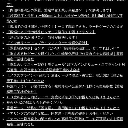
応】
【内側球面測定の課題、渡辺精密工業が高精度ゲージで解決します】
【超高精度・長尺（L=400mm以上）の栓ゲージ製作】振れ5μ以内対応も可
能です
【現場での取り間違いを防ぐ！】一目で識別できるカラー栓ゲージのご提案
【両端にネジ付の特殊ピンゲージ製作でお困りですか？】
【測定定盤のお困りごと、当社が解決します】
【インボリュートスプラインマスターの最適化設計】
【課題解決事例】センター穴がない円筒部品の追加工、どうすればいい？
【重すぎる栓ゲージを軽くしたい】軽量化設計で作業負担を大幅軽減｜渡辺
精密工業株式会社
【噛み合いマスター製作】モジュール1以下のインボリュートスプラインも対
応可能。材質指定もOK｜渡辺精密工業株式会社
【メススプライン小径測定】通止ゲージで簡単・確実に。測定課題は渡辺精
密工業にお任せください
特注ハサミゲージ製作に対応｜複雑形状や公差付き仕様にも実績多数【渡辺
精密工業株式会社】
６０度を超える内径テーパー角度の研削加工でお困りではありませんか？
複合R形状の加工ならお任せください
重量ゲージ・治具の「置き場」（専用架台）にお困りではありませんか？
ベアリング穴の高精度加工、同芯度・同軸度の確保もお任せください
「テーパー延長線上の架空点」への高精度な距離加工、対応可能です｜渡辺
精密工業株式会社