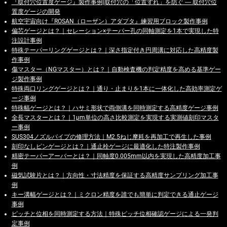
『取付穴位置度ゲージ』製作事例|取付穴の「位置ずれ」を防ぐ ― 取付穴位
置度ゲージの開発
航空宇宙向け『ROSAN（ローザン）アダプタ』練習用ブロック製作事例
偏芯ゲージとは？｜セレーション×テーパー孔の同軸測定を1本で実現した特
注設計事例
特殊テーパーリングゲージとは？｜深さ指定付き円周溝に対応した高精度製
作事例
傷マスター（NGマスター）とは？｜自動検査機の判定精度を高める基準ゲー
ジ製作事例
特殊両口リングゲージとは？｜通り・止まりを1本に一体化した高効率測定ゲ
ージ事例
特殊幅ゲージとは？｜ハサミ形状で両側溝を同時測定する高精度ゲージ事例
全長マスターとは？｜1μm単位の高さ比較測定を実現する実測値刻印マスタ
ー事例
SUS304ノズルパイプの修理方法｜M2.5ねじ摩耗を再加工で再生した事例
刻印なしピンゲージとは？｜通止栓ゲージに最適化した特注製作事例
精密テーパーアーバーとは？｜同軸度0.005mm以内を実現した高精度加工事
例
磁気試験片とは？｜方向性・寸法精度を保証する高精度サンプリング加工事
例
キー溝幅ゲージとは？｜ミクロン精度を誰でも簡単に判定できる通止ゲージ
事例
ピッチと位相を同時測定する方法｜特殊ピッチ位相確認ゲージによる一発判
定事例