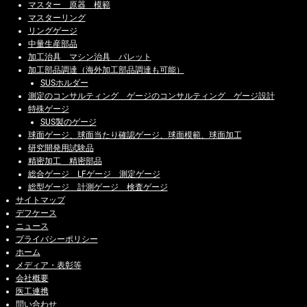
マスター 原器 模範
マスターリング
リングゲージ
中量生産部品
加工治具 マシン治具 パレット
加工部品調達（海外加工部品調達も可能）
SUSホルダー
測定のコンサルティング ゲージのコンサルティング ゲージ設計
特殊ゲージ
SUS製のゲージ
球面ゲージ、球面当たり確認ゲージ、球面模範、球面加工
研究開発用試験品
精密加工 精密部品
総合ゲージ LFゲージ 測定ゲージ
総型ゲージ 計測ゲージ 検査ゲージ
サイトマップ
デフケース
ニュース
プライバシーポリシー
ホーム
メディア・表彰等
会社概要
医工連携
問い合わせ