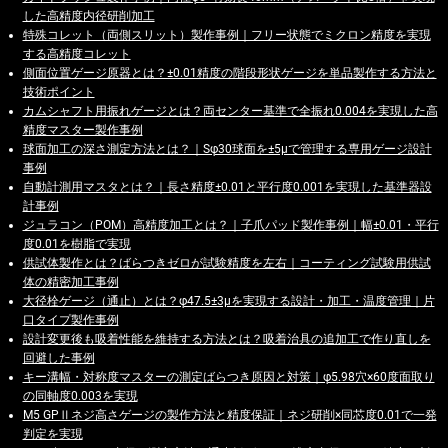
した高精度内径研削加工
特殊コレット（両側スリット）製作事例｜フリー状態でミクロン精度を実現
する高精度コレット
側面位置ゲージ原器とは？±0.01精度の階段形状ゲージを単品製作する方法と
技術ポイント
カムシャフト用振れゲージとは？両センター基準で全振れ0.004を実現した高
精度マスター製作事例
球面加工の深さ測定方法とは？｜Sφ30球面を±5μで管理する専用ゲージ設計
事例
自動計測用マスタとは？｜長さ精度±0.01と平行度0.001を実現した基準器設
計事例
ジュラコン（POM）高精度加工とは？｜子爪パッド製作事例｜幅±0.01・平行
度0.01を樹脂で実現
供試体製作とは？ばらつきゼロが試験精度を左右｜コーティング試験用供試
体の精密加工事例
大径栓ゲージ（通止）とは？φ47.5±3μを実現する設計・加工・温度管理｜片
口タイプ製作事例
設計変更後も吸着性能を維持する方法とは？吸着治具の追加工で作り直しを
回避した事例
キー溝幅・対称度マスターの測定ばらつき原因と対策｜φ5.98穴×60度面取り
の同軸度0.003を実現
M5 GPⅡネジ高さゲージの製作方法と精度保証｜ネジ研削×同芯度0.01で一発
判定を実現