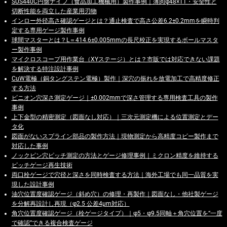
SUS440C円盤ナイフ（食品加工機械用）製作事例｜薄肉φ48×T1・安全性と
切断性能を両立した産業用刃物
インロー外径高さ確認ゲージとは？通止検査で高さ公差6.2±0.2mmを瞬時判
定する専用ゲージ製作事例
球間マスターとは？L＝414.6±0.005mmの長尺校正を実現するボールマスタ
ー製作事例
マイクロスコープ用作業台（XYステージ）とは？市販では対応できない課題
を解決する特注設計事例
CuW電極（銅タングステン電極）製作｜深穴の振れを放電加工で高精度修正
する方法
ピニオン穴深さ測定ゲージ｜±0.002mmで深さ管理する専用検査工具の製作
事例
上下金型の精密測定（図面なし対応）｜三次元測定機による位置測定とデー
タ化
図面がないスプライン部品の製作方法｜現物測定から高精度コピー製作まで
対応した事例
ノックピン穴ピッチ測定の方法とゲージ修理事例｜ミクロン精度を維持する
ピッチゲージ再生技術
両口栓ゲージで穴径と深さを同時検査する方法｜海外工場でも同一品質を実
現した設計事例
油穴位置度確認ゲージ（斜め穴）の修理・再製作｜図面なし・他社製ゲージ
を分解再設計し再現（φ2.5 公差4μm対応）
角穴位置度確認ゲージ（栓ゲージタイプ）｜φ5・φ9.5同軸＋角穴位置を“一度
で確認”できる複合検査ゲージ