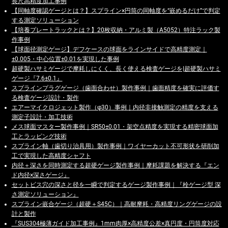
長尺高精度加工事例
【同軸度確認ゲージとは？】スプライン×円筒の同軸度を“嵌めるだけ”で判定
する測定ソリューション
【培養プレートラックとは？】20枚収納・アルミ製（A5052）特注ラック製
作事例
【球面径測定ゲージ】デフケースの球面をラインサイドで高精度測定｜
±0.005・中心位置±0.01を実現した事例
超硬製ハサミゲージで摩耗しにくく、長く使える検査ゲージを|超硬製ハサミ
ゲージ『7.6±0.1』
スプラインプラグゲージ（歯面合わせ）製作事例｜歯面精度を確実に評価す
る検査ゲージ設計・製作
エアーマイクロジェット製作（φ30）事例｜内径非接触測定の精度を支える
測定子設計・加工技術
メス球面マスター製作事例｜SR50±0.01・架空点精度を実現する精密球面加
工とラッピング技術
スプライン軸（歯切り治具用）製作事例｜ワイヤーカット不可形状を研削加
工で実現した高精度シャフト
内径＋深さを同時測定する超硬ゲージ製作事例｜摩耗課題を解決する『エン
ド内径×深さゲージ』
セットビス穴の深さと径を一瞬で判定するゲージ製作事例｜『栓ゲージ型 深
さ測定ソリューション』
スプライン嵌合ゲージ（超硬＋S45C）｜高耐摩耗・高精度リングゲージの設
計と製作
『SUS304極薄ガイド加工事例』1mm肉厚×高精度公差×真円度・円筒度対応