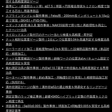
現する高精度測定ゲージ
基準ピン（赤道部カット球）φ27.5｜球面＋円筒複合形状をミクロン精度で加
工する芯出し用基準部品
スプラインマンドレル製作事例｜Felss用・200mm長インボリュートを10μ公
差で実現（SKH51＋PVD-TiN）
ニダックス処理 挿入具 製作事例｜NAK55採用で滑り性と再処理性を両立し
たテーパー治具
タイロッドエンド取付穴のテーパー当たり検査を高精度・即判定
ナット相対位置度ゲージ製作｜2点ピンで位置度0.04を高速判定する検査治具
事例
ローラーガイド加工｜面粗度Rmax3.2sを実現した設備部品製作事例（単品対
応・精密加工）
ナット位置度確認ゲージ製作事例｜鋳物ワークの位置決め×バキューム固定で
高精度測定を実現
振れ測定治具の製作事例｜内径φ110.7基準で外径振れを高精度測定する専用
治具
ローターハブ製作事例｜斜め溝加工・同軸度0.01を実現した精密部品加工対
応（SUS316）
溝外径測定ゲージの製作｜溝外径φ52の通止検査を簡易化するリングゲージ
事例
測定定盤のラップ修正事例｜超硬×S45Cハイブリッド定盤の平面度をミクロ
ン精度で再生
球面基準台（Sφ30±0.005）製作事例｜球面加工×同軸度0.005を実現する高精
度測定基準