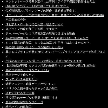
マグネットベース治具を製作した事例｜アイデア提案で操作性も向上
SS400などのプレート特注加工でお困りですか？
位相確認用スプラインゲージの製作（課題解決事例！）
【テーパーゲージの特注製作なら】角度・精度にこだわる現合対応の渡辺精
密工業株式会社
球面加工 × ロー付けのご相談、増えています
スプラインの現合加工でお困りですか？
テーパーゲージとは？精密測定の現場で選ばれる理由
非破壊試験用テストピース（T/P）でお困りではありませんか？
ミスミ部品の追加工、カスタム加工でお困りではありませんか？
幅の狭い超硬ハサミゲージを製作したい方へ
異なるスプライン形状を接続したい？——スプラインアダプターで解決できま
す
市販のネジゲージが“固い”…その悩み、現合で解決できます
【課題解決事例】ミクロン精度の校正用マスター製作で選ばれる理由
金網作成用のジラスをつくりたい
基準ゲージを作りたい
フレアパンチを作りたい
球間マスター、球間ゲージが作りたい
ベリリウム銅を使ったチャック爪の加工
球面で受ける受け治具
溶接構造のテーブルを研磨（研削）する
多段の内径超硬リングゲージ
精密バイスの追加工