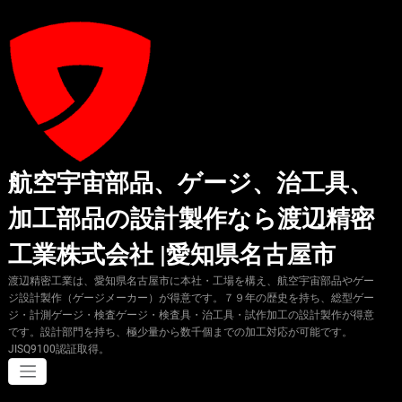
コ
ン
テ
ン
ツ
へ
ス
キ
ッ
プ
航空宇宙部品、ゲージ、治工具、
加工部品の設計製作なら渡辺精密
工業株式会社 |愛知県名古屋市
渡辺精密工業は、愛知県名古屋市に本社・工場を構え、航空宇宙部品やゲー
ジ設計製作（ゲージメーカー）が得意です。７９年の歴史を持ち、総型ゲー
ジ・計測ゲージ・検査ゲージ・検査具・治工具・試作加工の設計製作が得意
です。設計部門を持ち、極少量から数千個までの加工対応が可能です。
JISQ9100認証取得。