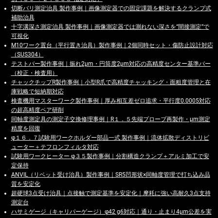
切断バリ測定治具 製作事例｜画像測定器での固定課題を解決するクランプ式
補助治具
十字溝深さ測定治具 製作事例｜画像測定器では測れない深さを“間接測定”で
可視化
M10ワーク置台（平行置き治具）製作事例｜2個同時セット・傷防止設計対応
（SUS304）
テストバー製作事例｜振れ2μm・円筒度2μm対応の高精度センター基準バー
（校正・検査用）
チャックチップR製作事例｜小型R爪で高精度チャッキング・面粗度管理と在
庫戦略で短納期対応
検査機用マスターワーク製作事例｜厚み相互差ゼロ追求・平行度0.0005対応
の超高精度ペア研削
同軸度測定具の測定子交換修理事例｜R１．５先端プローブ再製作・μm測定
精度を回復
φ１６．７試験用ワークホルダー部品一式 製作事例｜流体拡散ディストリビ
ューター＋テフロンフィルタ対応
試験用ワークヒーター φ３５製作事例｜分割構造クランプ＋アルミ加工で安
定保持
ANVIL（リベット受け治具）製作事例｜SR5凹形状×同軸度管理で打ち込み品
質を安定化
超硬球3点受け治具｜点接触で測定基準を安定化｜摩耗に強い高耐久3点支持
測定台
ハサミゲージ（キャリパーゲージ）φ42 g6対応｜通り・止まり4μm公差を実