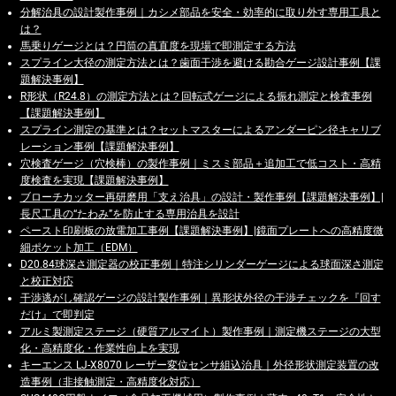
分解治具の設計製作事例｜カシメ部品を安全・効率的に取り外す専用工具と
は？
馬乗りゲージとは？円筒の真直度を現場で即測定する方法
スプライン大径の測定方法とは？歯面干渉を避ける勘合ゲージ設計事例【課
題解決事例】
R形状（R24.8）の測定方法とは？回転式ゲージによる振れ測定と検査事例
【課題解決事例】
スプライン測定の基準とは？セットマスターによるアンダーピン径キャリブ
レーション事例【課題解決事例】
穴検査ゲージ（穴検棒）の製作事例｜ミスミ部品＋追加工で低コスト・高精
度検査を実現【課題解決事例】
ブローチカッター再研磨用「支え治具」の設計・製作事例【課題解決事例】|
長尺工具の“たわみ”を防止する専用治具を設計
ペースト印刷板の放電加工事例【課題解決事例】|鏡面プレートへの高精度微
細ポケット加工（EDM）
D20.84球深さ測定器の校正事例｜特注シリンダーゲージによる球面深さ測定
と校正対応
干渉逃がし確認ゲージの設計製作事例｜異形状外径の干渉チェックを『回す
だけ』で即判定
アルミ製測定ステージ（硬質アルマイト）製作事例｜測定機ステージの大型
化・高精度化・作業性向上を実現
キーエンス LJ-X8070 レーザー変位センサ組込治具｜外径形状測定装置の改
造事例（非接触測定・高精度化対応）