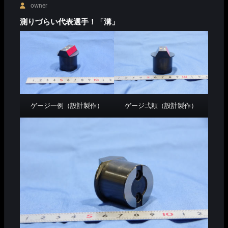
owner
測りづらい代表選手！「溝」
ゲージ一例（設計製作）
ゲージ弌頼（設計製作）