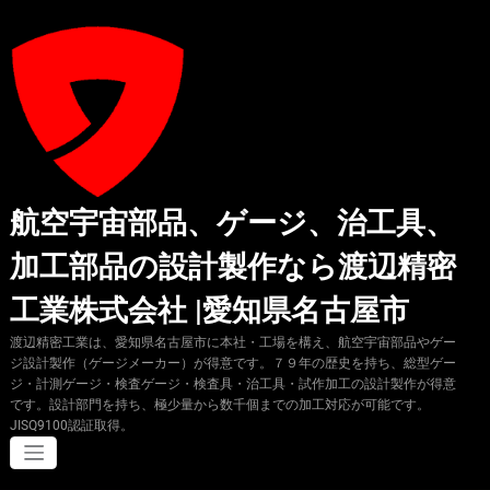
コ
ン
テ
ン
ツ
へ
ス
キ
ッ
プ
航空宇宙部品、ゲージ、治工具、
加工部品の設計製作なら渡辺精密
工業株式会社 |愛知県名古屋市
渡辺精密工業は、愛知県名古屋市に本社・工場を構え、航空宇宙部品やゲー
ジ設計製作（ゲージメーカー）が得意です。７９年の歴史を持ち、総型ゲー
ジ・計測ゲージ・検査ゲージ・検査具・治工具・試作加工の設計製作が得意
です。設計部門を持ち、極少量から数千個までの加工対応が可能です。
JISQ9100認証取得。