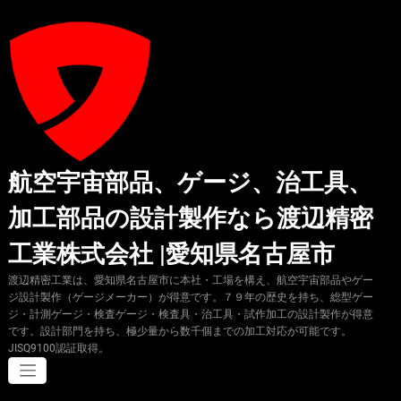
コ
ン
テ
ン
ツ
へ
ス
キ
ッ
プ
航空宇宙部品、ゲージ、治工具、
加工部品の設計製作なら渡辺精密
工業株式会社 |愛知県名古屋市
渡辺精密工業は、愛知県名古屋市に本社・工場を構え、航空宇宙部品やゲー
ジ設計製作（ゲージメーカー）が得意です。７９年の歴史を持ち、総型ゲー
ジ・計測ゲージ・検査ゲージ・検査具・治工具・試作加工の設計製作が得意
です。設計部門を持ち、極少量から数千個までの加工対応が可能です。
JISQ9100認証取得。