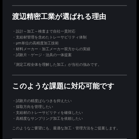
渡辺精密工業が選ばれる理由
・設計～加工～検査まで自社一貫対応
・支給材管理を含めたトレーサビリティ体制
・μm単位の高精度加工技術
・材料メーカー・加工メーカー双方からの実績
・試験片・ゲージ・治具の一体提案
『測定工程全体を理解した加工』が当社の強みです。
このような課題に対応可能です
・試験片の精度ばらつきを抑えたい
・採取方向を管理したい
・支給材のトレーサビリティを確保したい
・高精度なサンプリング加工を依頼したい
このようなご要望にも、最適な加工・管理方法をご提案します。