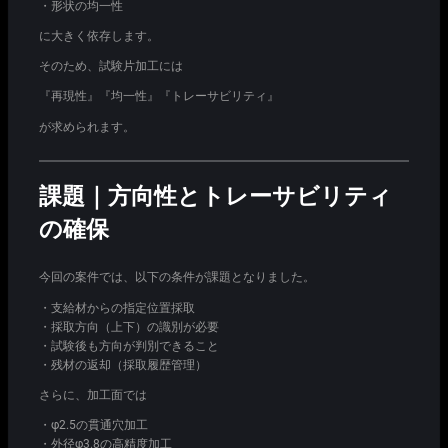
・形状の均一性
に大きく依存します。
そのため、試験片加工には
『再現性』『均一性』『トレーサビリティ』
が求められます。
課題｜方向性とトレーサビリティ
の確保
今回の案件では、以下の条件が課題となりました。
・支給材からの指定位置採取
・採取方向（上下）の識別が必要
・試験後も方向が判別できること
・残材の返却（採取履歴管理）
さらに、加工面では
・φ2.5の貫通穴加工
・外径φ3.8の高精度加工