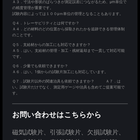
Ａ３．寸法や形状のばらつきが測定誤差につながるため、μm単位で
の精度管理が重要です。
試験内容によっては１００μｍ単位の管理となることもあります。
Ｑ４．トレーサビリティとは何ですか？
Ａ４．どの材料のどの位置から採取されたかを追跡できる管理体制
のことです。
Ｑ５．支給材からの加工にも対応できますか？
Ａ５．はい。支給材の管理・加工・残材返却まで一貫して対応可能
です。
Ｑ６．少量でも依頼できますか？
Ａ６．はい。1個からの試験片加工にも対応しています。
Ｑ７．試験片以外の関連治具も依頼できますか？ Ａ７．は
い。試験片だけでなく、測定用ゲージや治具も含めてご提案可能で
す。
お問い合わせはこちらから
磁気試験片、引張試験片、欠損試験片、