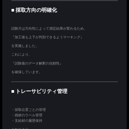
■ 採取方向の明確化
試験片は方向性によって測定結果が変わるため、
『加工後も上下が判別できるようマーキング』
を実施しました。
これにより、
『試験後のデータ解釈の信頼性』
を確保しています。
■ トレーサビリティ管理
・採取位置ごとの管理
・残材のラベル管理
・支給材の履歴保持