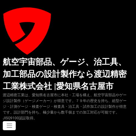
コ
ン
テ
ン
ツ
へ
ス
キ
ッ
プ
航空宇宙部品、ゲージ、治工具、
加工部品の設計製作なら渡辺精密
工業株式会社 |愛知県名古屋市
渡辺精密工業は、愛知県名古屋市に本社・工場を構え、航空宇宙部品やゲー
ジ設計製作（ゲージメーカー）が得意です。７９年の歴史を持ち、総型ゲー
ジ・計測ゲージ・検査ゲージ・検査具・治工具・試作加工の設計製作が得意
です。設計部門を持ち、極少量から数千個までの加工対応が可能です。
JISQ9100認証取得。