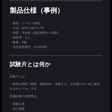
製品仕様（事例）
・形状：ドーナツ形状
・寸法：φ3.8 × φ2.5 × T3
・材質：支給材（指定材料から採取）
・熱処理：なし
・数量：3個
・当社管理番号：25-02649
試験片とは何か
試験片とは、
『材料の特性（硬度・磁気特性・強度など）を評価するために使用
するサンプル』です。
評価結果の信頼性は、
・採取位置
・加工精度