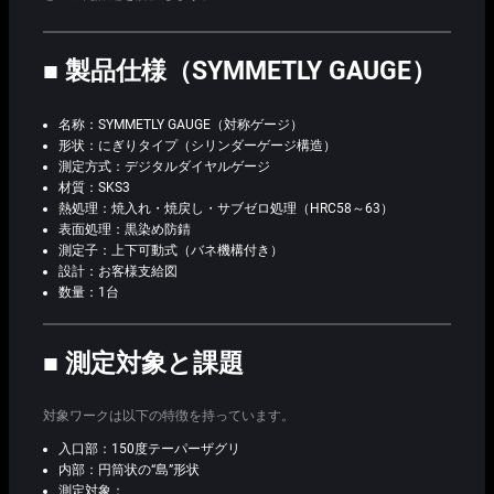
■ 製品仕様（SYMMETLY GAUGE）
名称：SYMMETLY GAUGE（対称ゲージ）
形状：にぎりタイプ（シリンダーゲージ構造）
測定方式：デジタルダイヤルゲージ
材質：SKS3
熱処理：焼入れ・焼戻し・サブゼロ処理（HRC58～63）
表面処理：黒染め防錆
測定子：上下可動式（バネ機構付き）
設計：お客様支給図
数量：1台
■ 測定対象と課題
対象ワークは以下の特徴を持っています。
入口部：150度テーパーザグリ
内部：円筒状の“島”形状
測定対象：