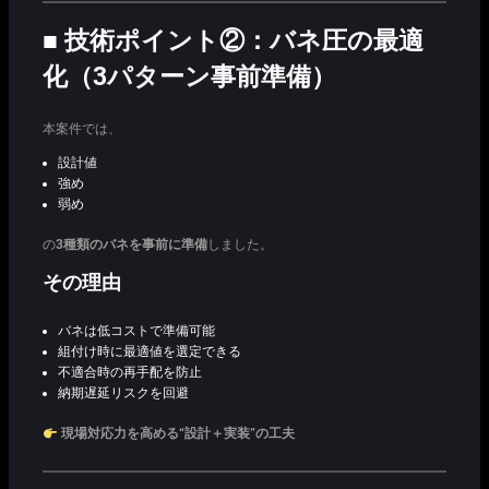
■ 技術ポイント②：バネ圧の最適
化（3パターン事前準備）
本案件では、
設計値
強め
弱め
の
3種類のバネを事前に準備
しました。
その理由
バネは低コストで準備可能
組付け時に最適値を選定できる
不適合時の再手配を防止
納期遅延リスクを回避
現場対応力を高める“設計＋実装”の工夫