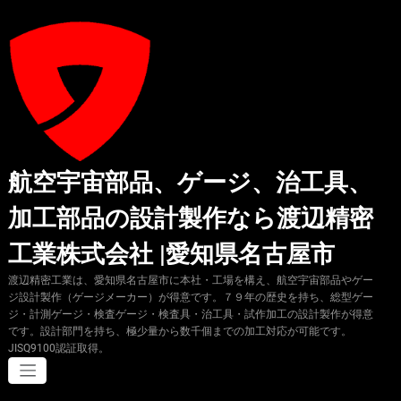
コ
ン
テ
ン
ツ
へ
ス
キ
ッ
プ
航空宇宙部品、ゲージ、治工具、
加工部品の設計製作なら渡辺精密
工業株式会社 |愛知県名古屋市
渡辺精密工業は、愛知県名古屋市に本社・工場を構え、航空宇宙部品やゲー
ジ設計製作（ゲージメーカー）が得意です。７９年の歴史を持ち、総型ゲー
ジ・計測ゲージ・検査ゲージ・検査具・治工具・試作加工の設計製作が得意
です。設計部門を持ち、極少量から数千個までの加工対応が可能です。
JISQ9100認証取得。