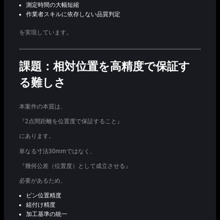
測定時間の大幅短縮
作業者スキルに依存しない品質判定
を実現しています。
課題：相対位置を高精度で保証す
る難しさ
本案件の本質は、
『2点間距離を位置度で保証すること』
にあります。
単なる寸法30mmではなく、
『幾何公差（位置度）として成立させる』
必要があるため、
ピン位置精度
組付け精度
加工基準の統一