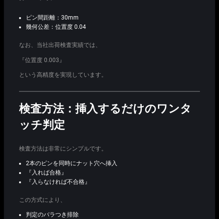
ピン間距離：30mm
幾何公差：位置度 0.04
なお、当社出荷検査実績では、
『位置度 0.003』
という高精度を実現しています。
検査方法：挿入するだけのワンタ
ッチ判定
検査方法は非常にシンプルです。
2本のピンを同時にナット穴へ挿入
『入れば合格』
『入らなければ不合格』
この方式により、
判定のバラつき排除