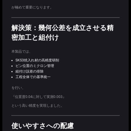
が極めて重要になります。
解決策：幾何公差を成立させる精
密加工と組付け
本製品では、
SKS3焼入れ材の高精度研削
ピン位置のミクロン管理
組付け誤差の排除
工程全体での基準統一
を行い、
『位置度0.04に対して実測0.003』
という高い精度を実現しました。
使いやすさへの配慮