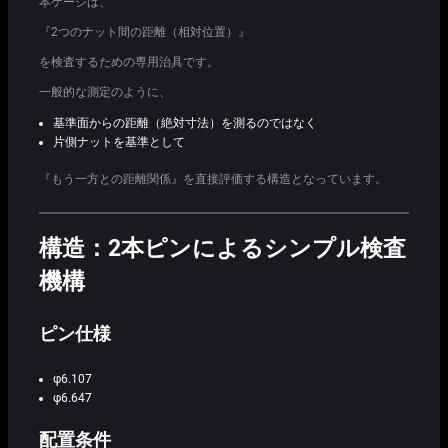
本ゲージは、
『2つのナット間の距離（相対位置）』
を検査するための専用治具です。
一般的な測定のように、
基準面からの距離（絶対寸法）を測るのではなく
片側ナットを基準として
『もう一方との距離関係』を直接評価する構造となっています。
構造：2本ピンによるシンプル検査
機構
ピン仕様
φ6.107
φ6.647
配置条件