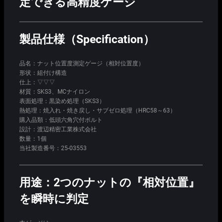
定できる高精度ゲージ
製品仕様（Specification）
品名：ナット位置度測定ゲージ（相対位置度）
形状：組付け構造
仕上：▽▽▽
材質：SKS3、MCナイロン
表面処理：黒染め処理（SKS3）
熱処理：焼入れ・焼き戻し・サブゼロ処理（HRC58～63）
購入品類：低頭六角穴付ボルト
設計：渡辺精密工業株式会社
数量：1個
当社製造番号：25-03553
用途：2つのナットの『相対位置』
を瞬時に判定