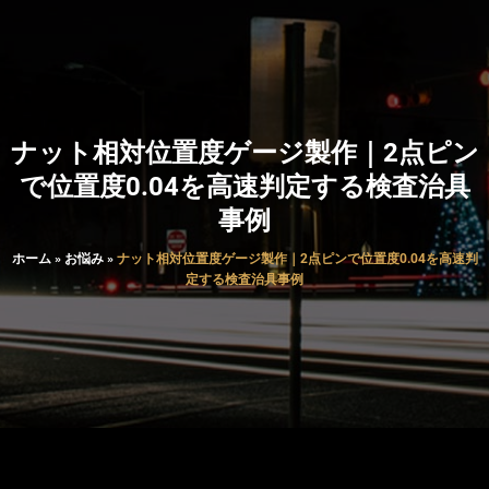
ナット相対位置度ゲージ製作｜2点ピン
で位置度0.04を高速判定する検査治具
事例
ホーム
»
お悩み
»
ナット相対位置度ゲージ製作｜2点ピンで位置度0.04を高速判
定する検査治具事例