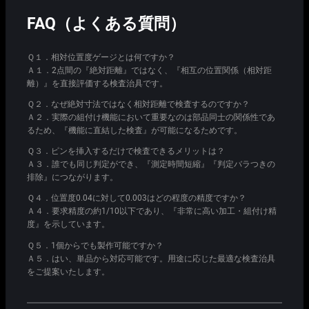
FAQ（よくある質問）
Ｑ１．相対位置度ゲージとは何ですか？
Ａ１．2点間の『絶対距離』ではなく、『相互の位置関係（相対距
離）』を直接評価する検査治具です。
Ｑ２．なぜ絶対寸法ではなく相対距離で検査するのですか？
Ａ２．実際の組付け機能において重要なのは部品同士の関係性であ
るため、『機能に直結した検査』が可能になるためです。
Ｑ３．ピンを挿入するだけで検査できるメリットは？
Ａ３．誰でも同じ判定ができ、『測定時間短縮』『判定バラつきの
排除』につながります。
Ｑ４．位置度0.04に対して0.003はどの程度の精度ですか？
Ａ４．要求精度の約1/10以下であり、『非常に高い加工・組付け精
度』を示しています。
Ｑ５．1個からでも製作可能ですか？
Ａ５．はい、単品から対応可能です。用途に応じた最適な検査治具
をご提案いたします。