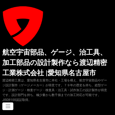
コ
ン
テ
ン
ツ
へ
ス
キ
ッ
プ
航空宇宙部品、ゲージ、治工具、
加工部品の設計製作なら渡辺精密
工業株式会社 |愛知県名古屋市
渡辺精密工業は、愛知県名古屋市に本社・工場を構え、航空宇宙部品やゲー
ジ設計製作（ゲージメーカー）が得意です。７９年の歴史を持ち、総型ゲー
ジ・計測ゲージ・検査ゲージ・検査具・治工具・試作加工の設計製作が得意
です。設計部門を持ち、極少量から数千個までの加工対応が可能です。
JISQ9100認証取得。