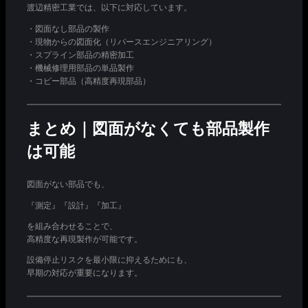
渡辺精密工業では、以下に対応しています。
・図面なし部品の製作
・現物からの図面化（リバースエンジニアリング）
・スプライン部品の精密加工
・機械修理用部品の単品製作
・コピー部品（高精度再現部品）
まとめ｜図面がなくても部品製作
は可能
図面がない部品でも、
『測定』『設計』『加工』
を組み合わせることで、
高精度な再現製作が可能です。
設備停止リスクを最小限に抑えるためにも、
早期の対応が重要になります。