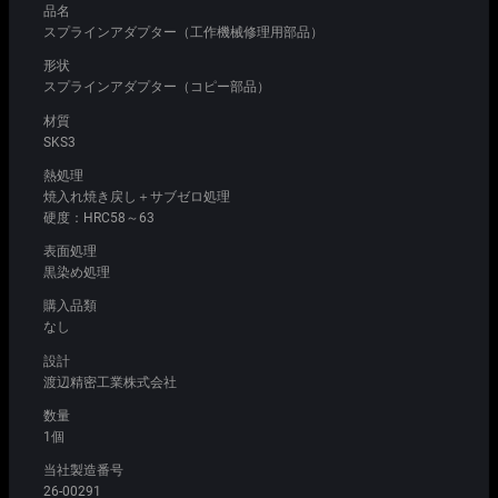
品名
スプラインアダプター（工作機械修理用部品）
形状
スプラインアダプター（コピー部品）
材質
SKS3
熱処理
焼入れ焼き戻し＋サブゼロ処理
硬度：HRC58～63
表面処理
黒染め処理
購入品類
なし
設計
渡辺精密工業株式会社
数量
1個
当社製造番号
26-00291