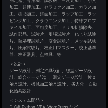
測定器、専用機、試験機、三次元加工、小穴
加工、超硬加工、セラミクス加工、ガラス加
工、樹脂加工、鏡面加工、ラップ加工、ラッ
ピング加工、クラウニング加工、特殊プロフ
ァイル加工、面粗度加工、ドリル折損除去、
試作部品、試験片、引張試験片、ねじり試験
片、熱処理試験片、腐食試験片、メッキ試験
片、圧縮試験片、校正用マスター、校正基準
器、校正器具、点検具、等
＜設計＞
ゲージ設計、測定治具設計、総型ゲージ設
計、総合ゲージ設計、測定ゲージ設計、検査
治具設計、機械加工治具設計 、省力化・自動
化治具設計
＜システム開発＞
C, C#, Python, VBA, WordPress など