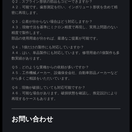
Ｑ２．スプライン形状の部品もコピーできますか？
Ａ２．可能です。歯形測定を行い、インボリュート形状を含めて精
密に再現します。
Ｑ３．公差が分からない場合はどう対応しますか？
Ａ３．現物寸法を基準にミクロン精度で再現し、実用上問題のない
精度で製作します。
部品の使用用途が分かれば、最適なご提案が可能です。
Ｑ４．1個だけの製作にも対応していますか？
Ａ４．はい、単品製作にも対応しています。修理用途の1個製作も多
数実績があります。
Ｑ５．どのような業種からの依頼が多いですか？
Ａ５．工作機械メーカー、設備保全会社、自動車部品メーカーなど
から多くご相談をいただいています。
Ｑ６．現物が破損していても対応可能ですか？
Ａ６．可能な場合があります。破損状態を確認し、推定設計により
再現するケースもあります。
お問い合わせ