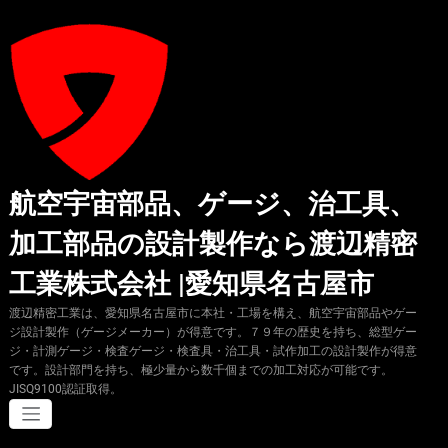
コ
ン
テ
ン
ツ
へ
ス
キ
ッ
プ
航空宇宙部品、ゲージ、治工具、
加工部品の設計製作なら渡辺精密
工業株式会社 |愛知県名古屋市
渡辺精密工業は、愛知県名古屋市に本社・工場を構え、航空宇宙部品やゲー
ジ設計製作（ゲージメーカー）が得意です。７９年の歴史を持ち、総型ゲー
ジ・計測ゲージ・検査ゲージ・検査具・治工具・試作加工の設計製作が得意
です。設計部門を持ち、極少量から数千個までの加工対応が可能です。
JISQ9100認証取得。