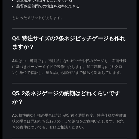
製造現場で検査することができる
品質保証部門での検査を効率化できる
といったメリットがあります。
Q4. 特注サイズの2条ネジピッチゲージも作れ
ますか？
A4.
はい、可能です。市販品にないピッチや径のゲージも、図面仕様
に基づきオーダーメイドで製作いたします。加工精度はμ（ミクロ
ン）単位で保証し、量産品から試作品まで幅広く対応しています。
Q5. 2条ネジゲージの納期はどれくらいです
か？
A5.
標準的な仕様の場合は設計確定後４週間程度、特注仕様や複雑形
状の場合は詳細打ち合わせのうえで納期をご案内いたします。お急
ぎの案件についても、ぜひご相談ください。