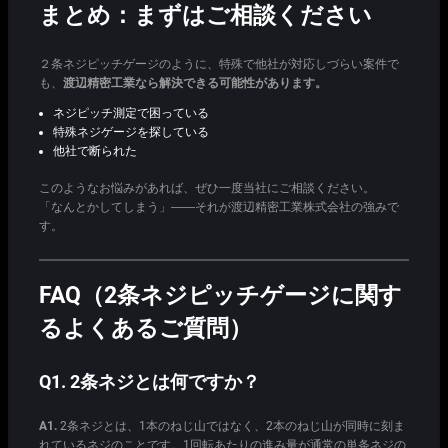
まとめ：まずはご相談ください
２条ネジピッチゲージのように、特殊で他社が対応しづらい案件で
も、
渡辺精密工業なら解決できる可能性があります。
ネジピッチ測定で困っている
特殊ネジゲージを探している
他社で断られた
このようなお悩みがあれば、ぜひ一度当社にご相談ください。
「なんとかしてしまう」――それが渡辺精密工業株式会社の強みで
す。
FAQ（2条ネジピッチゲージに関す
るよくあるご質問）
Q1. 2条ネジとは何ですか？
A1.
2条ネジとは、1本のねじ山ではなく、2本のねじ山が同時に刻ま
れているネジのことです。1回転あたりの進み量が通常の単条ネジの