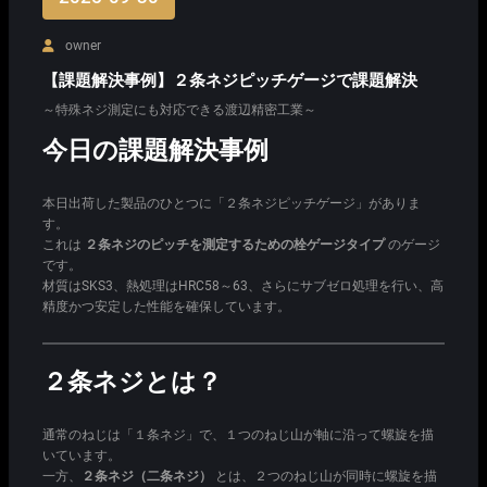
owner
【課題解決事例】２条ネジピッチゲージで課題解決
～特殊ネジ測定にも対応できる渡辺精密工業～
今日の課題解決事例
本日出荷した製品のひとつに「２条ネジピッチゲージ」がありま
す。
これは
２条ネジのピッチを測定するための栓ゲージタイプ
のゲージ
です。
材質はSKS3、熱処理はHRC58～63、さらにサブゼロ処理を行い、高
精度かつ安定した性能を確保しています。
２条ネジとは？
通常のねじは「１条ネジ」で、１つのねじ山が軸に沿って螺旋を描
いています。
一方、
２条ネジ（二条ネジ）
とは、２つのねじ山が同時に螺旋を描