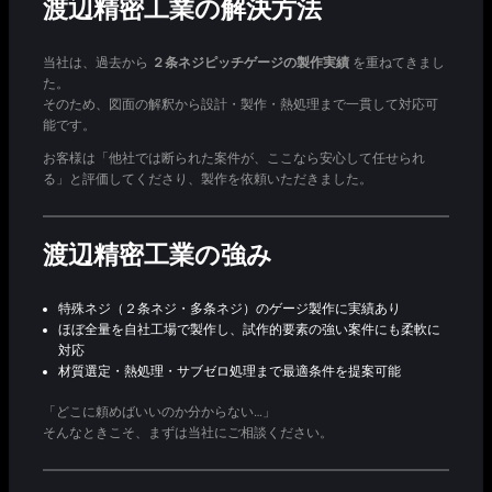
渡辺精密工業の解決方法
当社は、過去から
２条ネジピッチゲージの製作実績
を重ねてきまし
た。
そのため、図面の解釈から設計・製作・熱処理まで一貫して対応可
能です。
お客様は「他社では断られた案件が、ここなら安心して任せられ
る」と評価してくださり、製作を依頼いただきました。
渡辺精密工業の強み
特殊ネジ（２条ネジ・多条ネジ）のゲージ製作に実績あり
ほぼ全量を自社工場で製作し、試作的要素の強い案件にも柔軟に
対応
材質選定・熱処理・サブゼロ処理まで最適条件を提案可能
「どこに頼めばいいのか分からない…」
そんなときこそ、まずは当社にご相談ください。