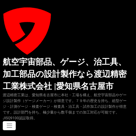
コ
ン
テ
ン
ツ
へ
ス
キ
ッ
プ
航空宇宙部品、ゲージ、治工具、
加工部品の設計製作なら渡辺精密
工業株式会社 |愛知県名古屋市
渡辺精密工業は、愛知県名古屋市に本社・工場を構え、航空宇宙部品やゲー
ジ設計製作（ゲージメーカー）が得意です。７９年の歴史を持ち、総型ゲー
ジ・計測ゲージ・検査ゲージ・検査具・治工具・試作加工の設計製作が得意
です。設計部門を持ち、極少量から数千個までの加工対応が可能です。
JISQ9100認証取得。