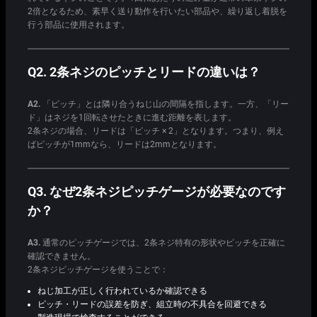
2倍となるため、素早く送り動作を行いたい部品や、繰り返し着脱を
行う部品に使用されます。
Q2. 2条ネジのピッチとリードの違いは？
A2.
「ピッチ」とは隣り合うねじ山の間隔を指します。一方、「リー
ド」はネジを1回転させたときに進む距離を表します。
2条ネジの場合、リードは「ピッチ × 2」となります。つまり、例え
ばピッチが1mmなら、リードは2mmとなります。
Q3. なぜ2条ネジピッチゲージが必要なのです
か？
A3.
通常のピッチゲージでは、2条ネジ特有の形状やピッチを正確に
確認できません。
2条ネジピッチゲージを使うことで：
ねじ加工が正しく行われているか確認できる
ピッチ・リードの誤差を防ぎ、組立時の不具合を回避できる