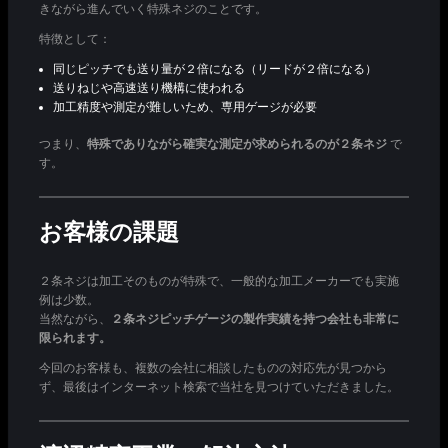
きながら進んでいく特殊ネジのことです。
特徴として：
同じピッチでも送り量が２倍になる（リードが２倍になる）
送りねじや高速送り機構に使われる
加工精度や測定が難しいため、専用ゲージが必要
つまり、
特殊でありながら確実な測定が求められるのが２条ネジ
で
す。
お客様の課題
２条ネジは加工そのものが特殊で、一般的な加工メーカーでも実施
例は少数。
当然ながら、
２条ネジピッチゲージの製作実績を持つ会社も非常に
限られます。
今回のお客様も、複数の会社に相談したものの対応先が見つから
ず、最後はインターネット検索で当社を見つけていただきました。