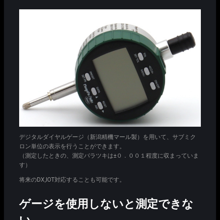
デジタルダイヤルゲージ（新潟精機マール製）を用いて、サブミク
ロン単位の表示を行うことができます。
（測定したときの、測定バラツキは±０．００１程度に収まっていま
す）
将来のDX,IOT対応することも可能です。
ゲージを使用しないと測定できな
い