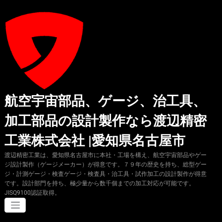
コ
ン
テ
ン
ツ
へ
ス
キ
ッ
プ
航空宇宙部品、ゲージ、治工具、
加工部品の設計製作なら渡辺精密
工業株式会社 |愛知県名古屋市
渡辺精密工業は、愛知県名古屋市に本社・工場を構え、航空宇宙部品やゲー
ジ設計製作（ゲージメーカー）が得意です。７９年の歴史を持ち、総型ゲー
ジ・計測ゲージ・検査ゲージ・検査具・治工具・試作加工の設計製作が得意
です。設計部門を持ち、極少量から数千個までの加工対応が可能です。
JISQ9100認証取得。