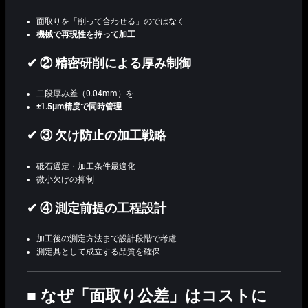
面取りを「削って合わせる」のではなく
機械で再現性を持って加工
✔ ② 精密研削による厚み制御
二段厚み差（0.04mm）を
±1.5μm精度で同時管理
✔ ③ 欠け防止の加工戦略
砥石選定・加工条件最適化
微小欠けの抑制
✔ ④ 測定前提の工程設計
加工後の測定方法まで設計段階で考慮
測定具として成立する品質を確保
■ なぜ「面取り公差」はコストに