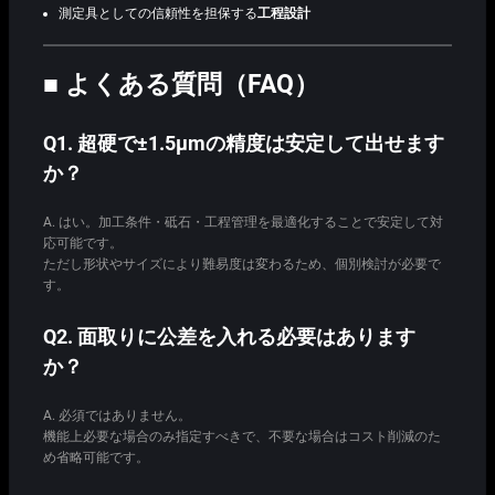
測定具としての信頼性を担保する
工程設計
■ よくある質問（FAQ）
Q1. 超硬で±1.5μmの精度は安定して出せます
か？
A. はい。加工条件・砥石・工程管理を最適化することで安定して対
応可能です。
ただし形状やサイズにより難易度は変わるため、個別検討が必要で
す。
Q2. 面取りに公差を入れる必要はあります
か？
A. 必須ではありません。
機能上必要な場合のみ指定すべきで、不要な場合はコスト削減のた
め省略可能です。