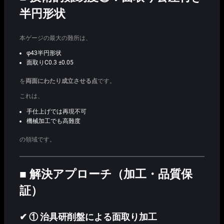
半円形状
本ゲージの最大の難所は、
φ43半円形状
面取りC0.3 ±0.05
を
両面にわたり成立させる点
です。
これは、
手仕上げでは再現不可
機械加工でも高難度
の領域です。
■ 解決アプローチ（加工・品質保
証）
✔ ① 治具研削盤による面取り加工