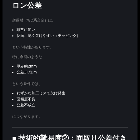
ロン公差
超硬材（WC系合金）は、
非常に硬い
反面、脆く欠けやすい（チッピング）
という特性があります。
特に今回のような
厚み約2mm
公差±1.5μm
という条件では、
わずかな加工ミスで欠け発生
面精度不良
公差不成立
につながります。
■ 技術的難易度②：面取り公差付き