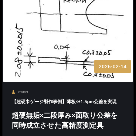
2026-02-14
owner
【超硬巾ゲージ製作事例】薄板×±1.5μm公差を実現
超硬無垢×二段厚み×面取り公差を
同時成立させた高精度測定具