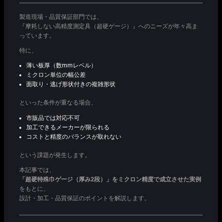
製造現場・品質保証部門では、
『摩耗しない高精度測定具（超硬ゲージ）』へのニーズが年々高ま
っています。
特に、
薄い板厚（数mmレベル）
ミクロン単位の幅公差
面取り・逃げ形状付きの複雑形状
といった条件が重なる場合、
市販品では対応不可
加工できるメーカーが限られる
コストと精度のバランスが取れない
という課題が発生します。
本記事では、
「超硬特殊巾ゲージ（厚み2段）」をミクロン精度で成立させた実例
をもとに、
設計・加工・品質保証のポイントを解説します。