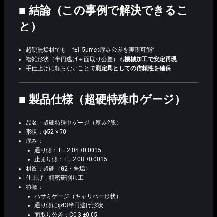
■ 結論（この事例で解決できるこ
と）
超硬無垢材でも ”±1.5μmの厚み公差を実現可能”
複雑形状（半円逃げ＋面取り公差）も
機械加工で安定再現
手仕上げに頼らないことで
測定具としての信頼性を確保
■ 製品仕様（超硬特殊巾ゲージ）
品名：超硬特殊巾ゲージ（厚み2段）
形状：φ52 × 70
厚み：
通り側：T＝2.04 ±0.0015
止まり側：T＝2.08 ±0.0015
材質：超硬（G2・無垢）
仕上げ：精密研削加工
特徴：
ハサミゲージ（キャリパー形状）
通り側にφ43半円逃げ形状
面取り公差：C0.3 ±0.05