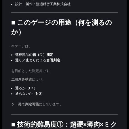
設計・製作：渡辺精密工業株式会社
■ このゲージの用途（何を測るの
か）
本ゲージは、
薄板部品の
幅（巾）測定
通り／止まりによる
合否判定
を目的とした測定具です。
二段厚み構造
により、
通るか（OK）
通らないか（NG）
を
一発で判定可能
にしています。
■ 技術的難易度①：超硬×薄肉×ミク