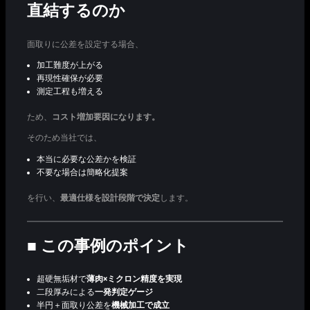
直結するのか
面取りに公差を設定する場合、
加工難度が上がる
再現性確保が必要
測定工程も増える
ため、
コスト増加要因になります。
そのため当社では、
本当に必要な公差かを検証
不要な場合は簡略化提案
を行い、
最適仕様を設計段階で決定
します。
■ この事例のポイント
超硬無垢材で
薄肉×ミクロン精度を実現
二段厚みによる
一発判定ゲージ
半円＋面取り公差を
機械加工で成立