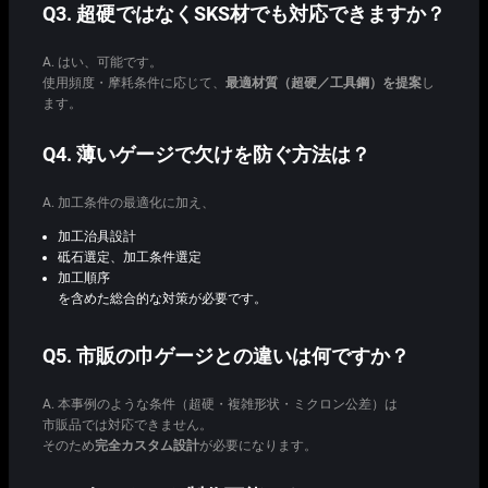
Q3. 超硬ではなくSKS材でも対応できますか？
A. はい、可能です。
使用頻度・摩耗条件に応じて、
最適材質（超硬／工具鋼）を提案
し
ます。
Q4. 薄いゲージで欠けを防ぐ方法は？
A. 加工条件の最適化に加え、
加工治具設計
砥石選定、加工条件選定
加工順序
を含めた総合的な対策が必要です。
Q5. 市販の巾ゲージとの違いは何ですか？
A. 本事例のような条件（超硬・複雑形状・ミクロン公差）は
市販品では対応できません。
そのため
完全カスタム設計
が必要になります。