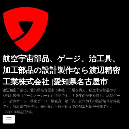
コ
ン
テ
ン
ツ
へ
ス
キ
ッ
プ
航空宇宙部品、ゲージ、治工具、
加工部品の設計製作なら渡辺精密
工業株式会社 |愛知県名古屋市
渡辺精密工業は、愛知県名古屋市に本社・工場を構え、航空宇宙部品やゲー
ジ設計製作（ゲージメーカー）が得意です。７９年の歴史を持ち、総型ゲー
ジ・計測ゲージ・検査ゲージ・検査具・治工具・試作加工の設計製作が得意
です。設計部門を持ち、極少量から数千個までの加工対応が可能です。
JISQ9100認証取得。