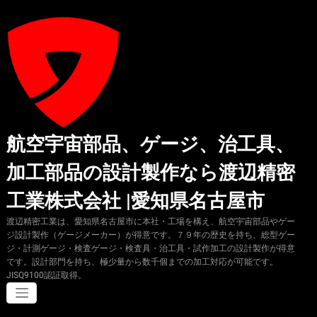
コ
ン
テ
ン
ツ
へ
ス
キ
ッ
プ
航空宇宙部品、ゲージ、治工具、
加工部品の設計製作なら渡辺精密
工業株式会社 |愛知県名古屋市
渡辺精密工業は、愛知県名古屋市に本社・工場を構え、航空宇宙部品やゲー
ジ設計製作（ゲージメーカー）が得意です。７９年の歴史を持ち、総型ゲー
ジ・計測ゲージ・検査ゲージ・検査具・治工具・試作加工の設計製作が得意
です。設計部門を持ち、極少量から数千個までの加工対応が可能です。
JISQ9100認証取得。