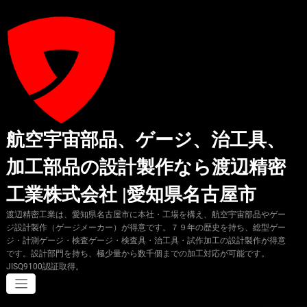
コ
ン
テ
ン
ツ
へ
ス
キ
ッ
プ
航空宇宙部品、ゲージ、治工具、
加工部品の設計製作なら渡辺精密
工業株式会社 |愛知県名古屋市
渡辺精密工業は、愛知県名古屋市に本社・工場を構え、航空宇宙部品やゲー
ジ設計製作（ゲージメーカー）が得意です。７９年の歴史を持ち、総型ゲー
ジ・計測ゲージ・検査ゲージ・検査具・治工具・試作加工の設計製作が得意
です。設計部門を持ち、極少量から数千個までの加工対応が可能です。
JISQ9100認証取得。