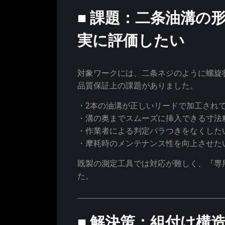
■ 課題：二条油溝の
実に評価したい
対象ワークには、二条ネジのように螺旋
品質保証上の課題がありました。
・2本の油溝が正しいリードで加工され
・溝の奥までスムーズに挿入できる寸法
・作業者による判定バラつきをなくした
・摩耗時のメンテナンス性を向上させた
既製の測定工具では対応が難しく、『専
た。
■ 解決策：組付け構