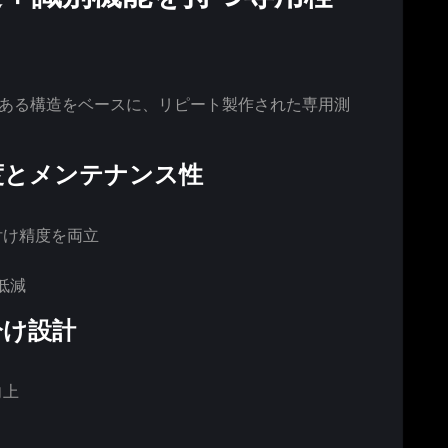
績ある構造をベースに、リピート製作された専用測
度とメンテナンス性
付け精度を両立
低減
分け設計
向上