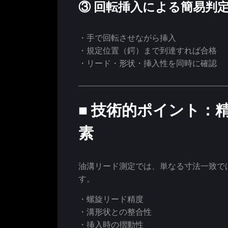
③ 回転挿入による簡易判
・手で回転させながら挿入
・規定位置（鍔）まで到達すれば合格
・リード・形状・挿入性を同時に確認
■ 技術的ポイント：
素
油溝リード測定では、単なる寸法一致で
す。
・螺旋リード精度
・溝形状との整合性
・挿入時の摺動性