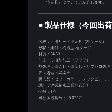
ード測定具』についてご紹介します。
■ 製品仕様（今回出
名称：油溝リード測定具（栓ゲージ）
形状：組付け構造型 栓ゲージ
材質：SKS3
仕上げ：研削加工（▽▽▽）
熱処理：焼入れ・焼戻し・サブゼロ処理（H
表面処理：黒染め
購入品：セットカラー、ノックピン（ミ
設計：渡辺精密工業株式会社
個数：1点
当社製造番号：25-02621