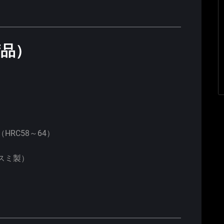
荷品）
RC58～64）
スミ製）