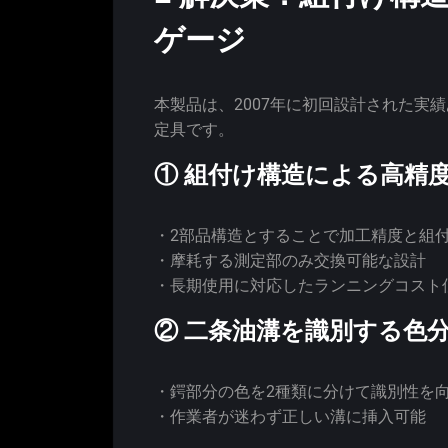
ゲージ
本製品は、2007年に初回設計された実
定具です。
① 組付け構造による高精
・2部品構造とすることで加工精度と組
・摩耗する測定部のみ交換可能な設計
・長期使用に対応したランニングコスト
② 二条油溝を識別する色
・鍔部分の色を2種類に分けて識別性を
・作業者が迷わず正しい溝に挿入可能