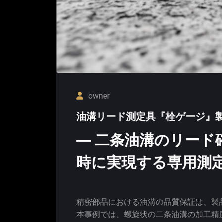
owner
油溝リード測定具『栓ゲージ』
― 二条油溝のリード
時に実現する専用測定
精密部品における油溝の品質保証は、製
本事例では、螺旋状の二条油溝の加工精