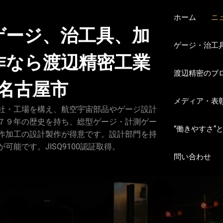
ホーム
ニ
ゲージ、治工具、加
ゲージ・治工
作なら渡辺精密工業
渡辺精密のブ
県名古屋市
メディア・表
社・工場を構え、航空宇宙部品やゲージ設計
７９年の歴史を持ち、総型ゲージ・計測ゲー
“働きやすさ”
作加工の設計製作が得意です。設計部門を持
能です。JISQ9100認証取得。
問い合わせ