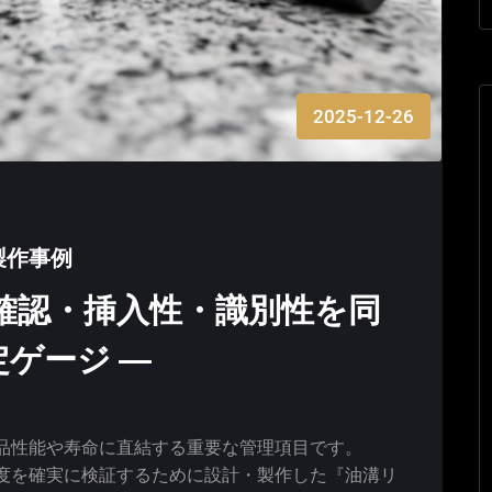
2025-12-26
製作事例
確認・挿入性・識別性を同
ゲージ ―
品性能や寿命に直結する重要な管理項目です。
度を確実に検証するために設計・製作した『油溝リ