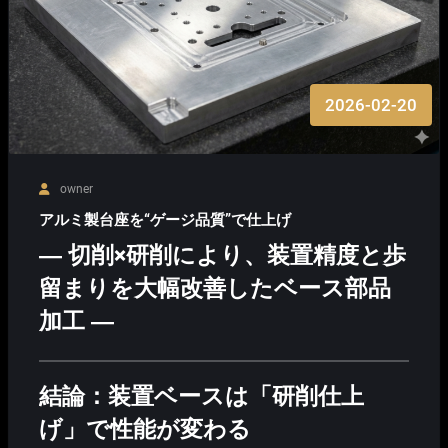
2026-02-20
owner
アルミ製台座を“ゲージ品質”で仕上げ
― 切削×研削により、装置精度と歩
留まりを大幅改善したベース部品
加工 ―
結論：装置ベースは「研削仕上
げ」で性能が変わる