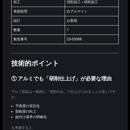
加工
切削加工＋研削加工
表面処理
白アルマイト
設計
お客様
数量
1
製造番号
25-03088
技術的ポイント
① アルミでも「研削仕上げ」が必要な理由
アルミ部品は一般的に「切削のみ」で仕上げられることが多いです
が、
平面度の安定化
面粗度の向上
組付け基準の明確化
を考慮すると、