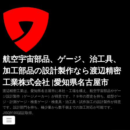
コ
ン
テ
ン
ツ
へ
ス
キ
ッ
プ
航空宇宙部品、ゲージ、治工具、
加工部品の設計製作なら渡辺精密
工業株式会社 |愛知県名古屋市
渡辺精密工業は、愛知県名古屋市に本社・工場を構え、航空宇宙部品やゲー
ジ設計製作（ゲージメーカー）が得意です。７９年の歴史を持ち、総型ゲー
ジ・計測ゲージ・検査ゲージ・検査具・治工具・試作加工の設計製作が得意
です。設計部門を持ち、極少量から数千個までの加工対応が可能です。
JISQ9100認証取得。