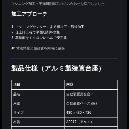
マシニング加工＋平面研削加工
の組み合わせを採用しました。
加工アプローチ
マシニングセンターによる粗加工・形状加工
仕上げ工程で平面研削を実施
基準面をミクロンレベルで安定化
寸法精度と面品質を同時に確保
製品仕様（アルミ製装置台座）
項目
内容
品名
自動装置用台座R
用途
自動装置ベース部品
サイズ
430 × 430 × T26
材質
A2017（アルミ）