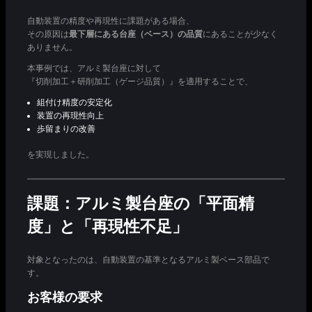
自動装置の精度や再現性に課題がある場合、
その原因は
最下層にある台座（ベース）の品質
にあることが少なく
ありません。
本事例では、アルミ製台座に対して
『切削加工＋研削加工（ゲージ品質）』を適用することで、
組付け精度の安定化
装置の再現性向上
歩留まりの改善
を実現しました。
課題：アルミ製台座の「平面精
度」と「再現性不足」
対象となったのは、自動装置の基準となるアルミ製ベース部品で
す。
お客様の要求