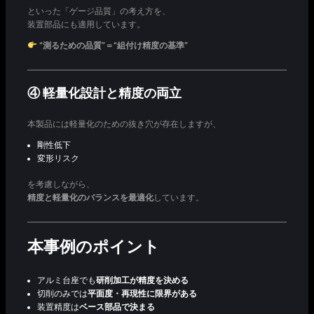
といった「ゲージ品質」の考え方を、
装置部品にも適用しています。
“測るための品質”＝“組付け精度の基準”
④ 軽量化設計と精度の両立
本製品には軽量化のための抜き穴が存在しますが、
剛性低下
変形リスク
を考慮しながら、
精度と軽量化のバランスを最適化
しています。
本事例のポイント
アルミ台座でも
研削加工が精度を決める
切削のみでは
平面度・再現性に限界がある
装置精度は
ベース部品で決まる