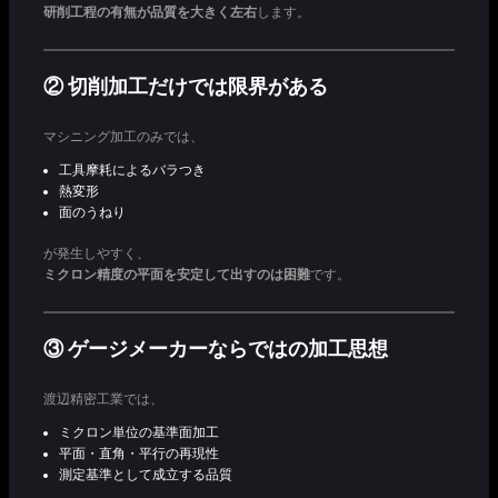
研削工程の有無が品質を大きく左右
します。
② 切削加工だけでは限界がある
マシニング加工のみでは、
工具摩耗によるバラつき
熱変形
面のうねり
が発生しやすく、
ミクロン精度の平面を安定して出すのは困難
です。
③ ゲージメーカーならではの加工思想
渡辺精密工業では、
ミクロン単位の基準面加工
平面・直角・平行の再現性
測定基準として成立する品質