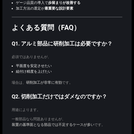
ゲージ品質の導入で
歩留まりが改善する
加工方法の選定が
最重要な設計要素
よくある質問（FAQ）
Q1. アルミ部品に研削加工は必要ですか？
必須ではありませんが、
平面度を安定させたい
組付け精度を上げたい
場合は、
研削加工が非常に有効
です。
Q2. 切削加工だけではダメなのですか？
用途によります。
一般部品なら問題ありませんが、
装置の基準面となる部品では不足するケースが多い
です。