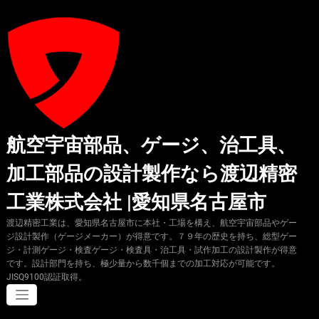
コ
ン
テ
ン
ツ
へ
ス
キ
ッ
プ
航空宇宙部品、ゲージ、治工具、
加工部品の設計製作なら渡辺精密
工業株式会社 |愛知県名古屋市
渡辺精密工業は、愛知県名古屋市に本社・工場を構え、航空宇宙部品やゲー
ジ設計製作（ゲージメーカー）が得意です。７９年の歴史を持ち、総型ゲー
ジ・計測ゲージ・検査ゲージ・検査具・治工具・試作加工の設計製作が得意
です。設計部門を持ち、極少量から数千個までの加工対応が可能です。
JISQ9100認証取得。