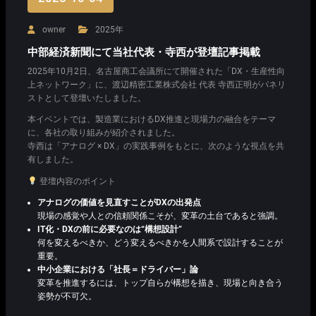
owner
2025年
中部経済新聞にて当社代表・寺西が登壇記事掲載
2025年10月2日、名古屋商工会議所にて開催された「DX・生産性向
上ネットワーク」に、渡辺精密工業株式会社 代表 寺西正明がパネリ
ストとして登壇いたしました。
本イベントでは、製造業におけるDX推進と現場力の融合をテーマ
に、各社の取り組みが紹介されました。
寺西は「アナログ × DX」の実践事例をもとに、次のような視点を共
有しました。
登壇内容のポイント
アナログの価値を見直すことがDXの出発点
現場の感覚や人との信頼関係こそが、変革の土台であると強調。
IT化・DXの前に必要なのは“構想設計”
何を変えるべきか、どう変えるべきかを人間系で設計することが
重要。
中小企業における「社長＝ドライバー」論
変革を推進するには、トップ自らが構想を描き、現場と向き合う
姿勢が不可欠。