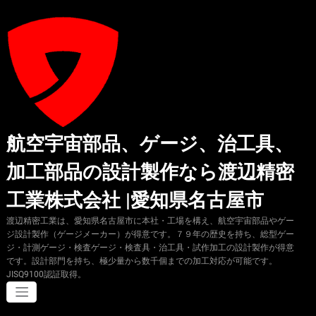
コ
ン
テ
ン
ツ
へ
ス
キ
ッ
プ
航空宇宙部品、ゲージ、治工具、
加工部品の設計製作なら渡辺精密
工業株式会社 |愛知県名古屋市
渡辺精密工業は、愛知県名古屋市に本社・工場を構え、航空宇宙部品やゲー
ジ設計製作（ゲージメーカー）が得意です。７９年の歴史を持ち、総型ゲー
ジ・計測ゲージ・検査ゲージ・検査具・治工具・試作加工の設計製作が得意
です。設計部門を持ち、極少量から数千個までの加工対応が可能です。
JISQ9100認証取得。