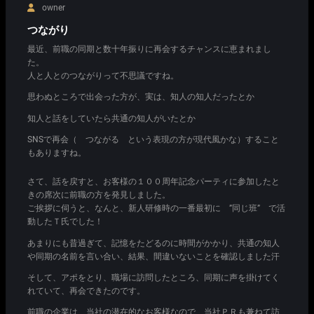
owner
つながり
最近、前職の同期と数十年振りに再会するチャンスに恵まれまし
た。
人と人とのつながりって不思議ですね。
思わぬところで出会った方が、実は、知人の知人だったとか
知人と話をしていたら共通の知人がいたとか
SNSで再会（ つながる という表現の方が現代風かな）すること
もありますね。
さて、話を戻すと、お客様の１００周年記念パーティに参加したと
きの席次に前職の方を発見しました。
ご挨拶に伺うと、なんと、新人研修時の一番最初に ”同じ班” で活
動したＴ氏でした！
あまりにも昔過ぎて、記憶をたどるのに時間がかかり、共通の知人
や同期の名前を言い合い、結果、間違いないことを確認しました汗
そして、アポをとり、職場に訪問したところ、同期に声を掛けてく
れていて、再会できたのです。
前職の企業は、当社の潜在的なお客様なので、当社ＰＲも兼ねて訪