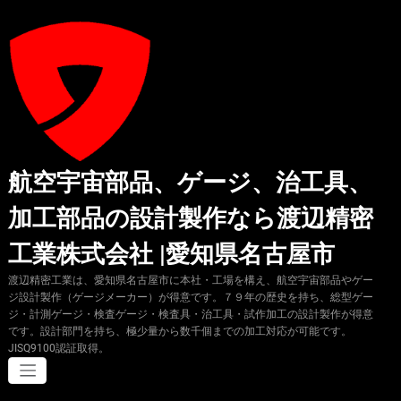
コ
ン
テ
ン
ツ
へ
ス
キ
ッ
プ
航空宇宙部品、ゲージ、治工具、
加工部品の設計製作なら渡辺精密
工業株式会社 |愛知県名古屋市
渡辺精密工業は、愛知県名古屋市に本社・工場を構え、航空宇宙部品やゲー
ジ設計製作（ゲージメーカー）が得意です。７９年の歴史を持ち、総型ゲー
ジ・計測ゲージ・検査ゲージ・検査具・治工具・試作加工の設計製作が得意
です。設計部門を持ち、極少量から数千個までの加工対応が可能です。
JISQ9100認証取得。